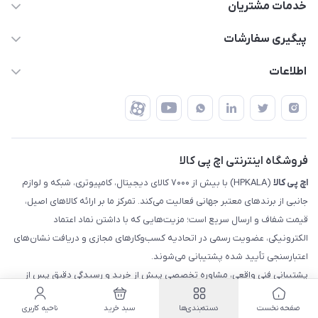
63 0000 43 - 021
خدمات مشتریان
support @ hpkala . com
قوانین و مقررات
پیگیری سفارشات
تهران - خیابان ولیعصر - تقاطع طالقانی - مجتمع تجاری نور
روش‌های ارسال
رهگیری مرسولات پست
اطلاعات
تهران - طبقه سوم تجاری - پلاک 11014
شرایط بازگشت کالا
رهگیری مرسولات تیپاکس
درباره ما
ضمانت اصالت کالا
رهگیری مرسولات چاپار
تماس با ما
رهگیری مرسولات ماهکس
مجله اچ پی کالا
فروشگاه اینترنتی اچ پی کالا
اچ‌ پی‌ کالا
(HPKALA) با بیش از ۷۰۰۰ کالای دیجیتال، کامپیوتری، شبکه و لوازم
جانبی از برندهای معتبر جهانی فعالیت می‌کند. تمرکز ما بر ارائه کالاهای اصیل،
قیمت شفاف و ارسال سریع است؛ مزیت‌هایی که با داشتن نماد اعتماد
الکترونیکی، عضویت رسمی در اتحادیه کسب‌وکارهای مجازی و دریافت نشان‌های
اعتبارسنجی تأیید شده پشتیبانی می‌شوند.
پشتیبانی فنی واقعی، مشاوره تخصصی پیش از خرید و رسیدگی دقیق پس از
فروش باعث شده اچ‌پی‌کالا برای کاربران یک مرجع مطمئن و قابل اتکا در خرید
صفحه نخست
دسته‌بندی‌ها
سبد خرید
ناحیه کاربری
آنلاین تجهیزات دیجیتال باشد.