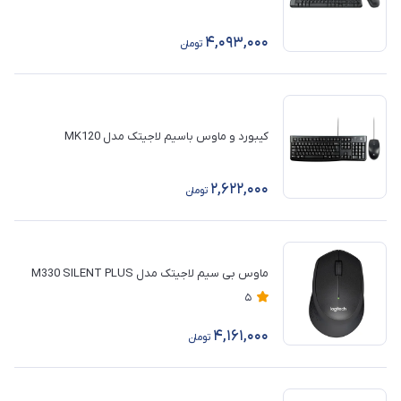
4,093,000
تومان
کیبورد و ماوس باسیم لاجیتک مدل MK120
2,622,000
تومان
ماوس بی‌ سیم لاجیتک مدل M330 SILENT PLUS
5
4,161,000
تومان