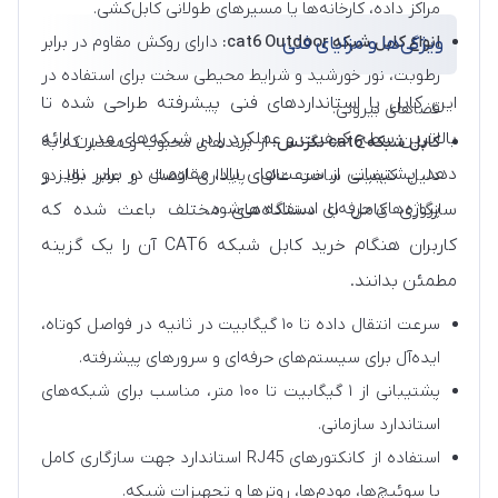
مراکز داده، کارخانه‌ها یا مسیرهای طولانی کابل‌کشی.
انواع کابل شبکه cat6 Outdoor:
دارای روکش مقاوم در برابر
ویژگی‌ها و مزایای فنی
رطوبت، نور خورشید و شرایط محیطی سخت برای استفاده در
این کابل با استانداردهای فنی پیشرفته طراحی شده تا
فضاهای بیرونی.
بالاترین سطح کیفیت و عملکرد را در شبکه‌های مدرن ارائه
کابل شبکه cat6 نگزنس:
از برندهای محبوب و معتبر که به
دهد. پشتیبانی از سرعت‌های بالا، مقاومت در برابر نویز و
دلیل کیفیت ساخت عالی، پایداری اتصال و عمر بالا در
پروژه‌های حرفه‌ای استفاده می‌شود.
سازگاری کامل با دستگاه‌های مختلف باعث شده که
کاربران هنگام خرید کابل شبکه CAT6 آن را یک گزینه
مطمئن بدانند.
سرعت انتقال داده تا ۱۰ گیگابیت در ثانیه در فواصل کوتاه،
ایده‌آل برای سیستم‌های حرفه‌ای و سرورهای پیشرفته.
پشتیبانی از ۱ گیگابیت تا ۱۰۰ متر، مناسب برای شبکه‌های
استاندارد سازمانی.
استفاده از کانکتورهای RJ45 استاندارد جهت سازگاری کامل
با سوئیچ‌ها، مودم‌ها، روترها و تجهیزات شبکه.