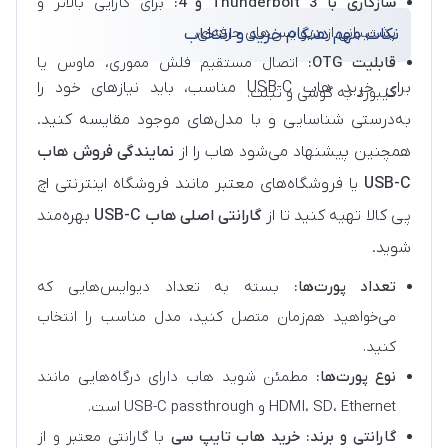
سازگاری با Thunderbolt 3 و 4:
برای کارایی بالاتر و
پشتیبانی از دیوایس‌های حرفه‌ای.
نکات مهم هنگام خرید و انتخاب
قابلیت OTG:
اتصال مستقیم فلش مموری، ماوس یا
برای خرید هاب USB-C مناسب، باید نیازهای خود را
کیبورد به گوشی و تبلت.
به‌درستی شناسایی و با مدل‌های موجود مقایسه کنید.
همچنین پیشنهاد می‌شود هاب را از
نمایندگی فروش هاب
USB-C
یا فروشگاه‌های معتبر مانند فروشگاه اینترنتی اچ
پی کالا تهیه کنید تا از
گارانتی اصلی هاب USB-C
بهره‌مند
شوید.
تعداد پورت‌ها:
بسته به تعداد دیوایس‌هایی که
می‌خواهید هم‌زمان متصل کنید، مدل مناسب را انتخاب
کنید.
نوع پورت‌ها:
مطمئن شوید هاب دارای درگاه‌هایی مانند
HDMI، SD، Ethernet و USB-C passthrough است.
گارانتی و برند:
خرید هاب تایپ سی
با گارانتی معتبر و از