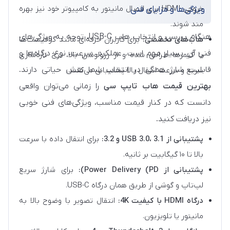
خروجی HDMI برای اتصال مانیتور به کامپیوتر خود نیز بهره
ویژگی‌ها و مزایای فنی
مند شوند.
هنگام بررسی و انتخاب هاب USB-C، توجه به ویژگی‌های
هاب‌های تخصصی:
برای کاربران حرفه‌ای مانند گرافیست‌ها
فنی آن بسیار مهم است. عملکرد، سرعت، نوع درگاه‌ها و
یا گیمرها طراحی شده و از رزولوشن بالا، نرخ تازه‌سازی
قابلیت شارژ همگی در انتخاب شما نقش حیاتی دارند.
سریع و سرعت انتقال بالا پشتیبانی می‌کنند.
بهترین قیمت هاب تایپ سی
را زمانی می‌توان واقعی
دانست که در کنار قیمت مناسب، ویژگی‌های فنی خوبی
نیز دریافت کنید.
پشتیبانی از USB 3.0، 3.1 و 3.2:
برای انتقال داده با سرعت
بالا تا ۱۰ گیگابیت بر ثانیه.
پشتیبانی از Power Delivery (PD):
برای شارژ سریع
لپ‌تاپ و گوشی از طریق همان درگاه USB-C.
درگاه HDMI با کیفیت 4K:
انتقال تصویر با وضوح بالا به
مانیتور یا تلویزیون.