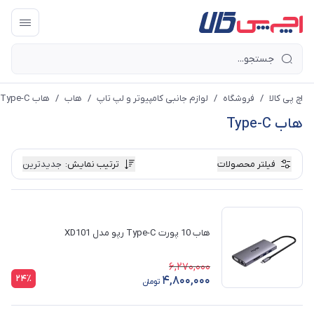
اچ پی کالا
/
فروشگاه
/
لوازم جانبی کامپیوتر و لپ تاپ
/
هاب
/
هاب Type-C
هاب Type-C
فیلتر محصولات
ترتیب نمایش
:
جدیدترین
هاب 10 پورت Type-C رپو مدل XD101
6,270,000
24٪
4,800,000
تومان