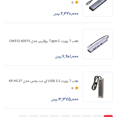
5
2,320,000
تومان
هاب 7 پورت Type-C یوگرین مدل CM512-60515
6,901,000
تومان
هاب 7 پورت USB 3.2 کی نت پلاس مدل KP-HC37
5
3,375,000
تومان