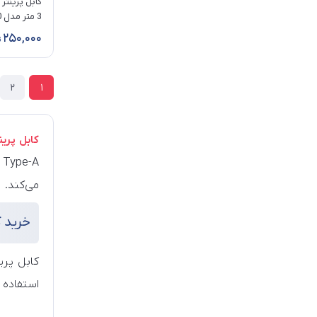
3 متر مدل V-CUP20030
250,000
2
1
کابل پرین
می‌کند.
خرید ک
کابل پری
استفاده ا