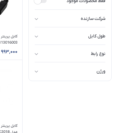
فقط محصولات موجود
شرکت سازنده
امگا / Omega
طول کابل
اونتن / Onten
113016003 طول 5 مت
10 سانتی‌متر
بافو / BAFO
993,000
نوع رابط
20 سانتی‌متر
تسکو / TSCO
USB-A
1 متر
ورژن
تی سی تی / TCT
USB-C
150 سانتی‌متر
3.0
دی نت / D-NET
پارالل
180 سانتی‌متر
فرانت / Faranet
2 متر
کی نت / K-Net
3 متر
کی نت پلاس / K-NET PLUS
5 متر
واصل / VASEL
مدل KP-CUPC2018 طول 1.8 متر
10 متر