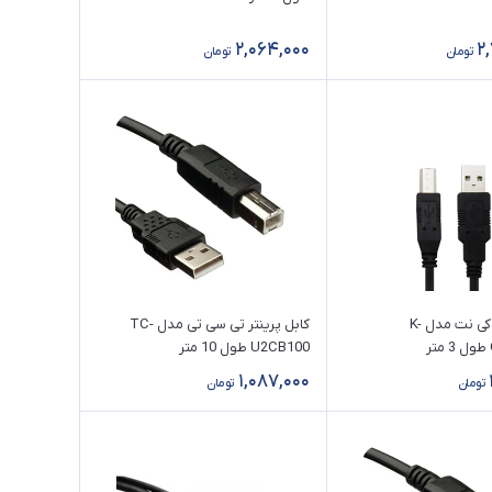
2,064,000
2
تومان
تومان
کابل پرینتر کی نت مدل K-
کابل پرینتر تی سی تی مدل TC-
U2CB100 طول 10 متر
1,087,000
تومان
تومان