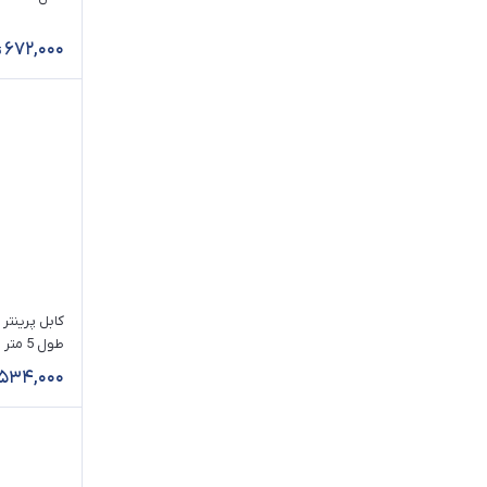
وگیگ / VegGieg
15 متر
672,000
ونتولینک / Venetolink
20 متر
وی نت / V-net
یوگرین / UGREEN
طول 5 متر
534,000