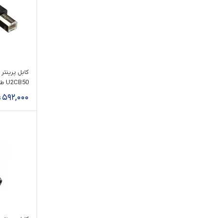
U2CB50 طول 5 متر
592,000