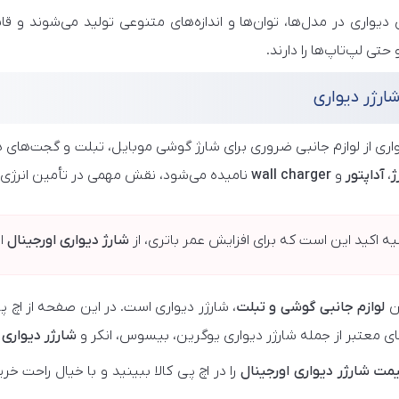
 دیواری در مدل‌ها، توان‌ها و اندازه‌های متنوعی تولید می‌شوند و قا
 حتی لپ‌تاپ‌ها را دارند.
ارژر دیواری
واری از لوازم جانبی ضروری برای شارژ گوشی موبایل، تبلت و گجت‌های ه
ژ
،
آداپتور
و
wall charger
نامیده می‌شود، نقش مهمی در تأمین انرژی ب
ه اکید این است که برای افزایش عمر باتری، از
شارژ دیواری اورجینال
اس
ین
لوازم جانبی گوشی و تبلت
، شارژر دیواری است. در این صفحه از اچ پ
ای معتبر از جمله شارژر دیواری یوگرین، بیسوس، انکر و
شارژر دیواری تایپ C
ت شارژر دیواری اورجینال
را در اچ پی کالا ببینید و با خیال راحت خر