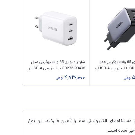
شارژر دیواری 65 وات یوگرین مدل
شارژر دیواری 65 وات یوگرین مدل
CD244-10335 با 1 خروجی USB-A و
CD275-90496 با 1 خروجی USB-A و
2 خروجی USB-C
4,729,000
5
تومان
تومان
ژ دستگاه‌های الکترونیکی شما را تأمین می‌کند. این نوع
راحی شده است.