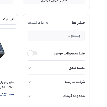
شارژر دیواری یوگرین
ترتیب
فیلتر ها
حذف فیلترها
فقط محصولات موجود
دسته بندی
شارژر دیواری یوگرین
شرکت سازنده
شارژر دیواری باسئوس
انکر / Anker
خروجی USB-A
شارژر دیواری انکر
,851,000
محدوده قیمت
اوریکو / Orico
100 تا 200 هزار تومان