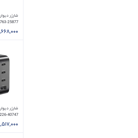
,668,000
C
3 خروجی USB-C
9,517,000