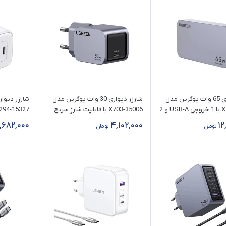
شارژر دیواری 65 وات یوگرین مدل
شارژر دیواری 30 وات یوگرین مدل
X753-25356 با 1 خروجی USB-A و 2
X703-35006 با قابلیت شارژ سریع
CD294-15327 با 2 خروجی
,682,000
4,102,000
12
تومان
تومان