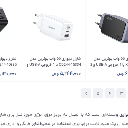
شارژر دیواری 65 وات یوگرین مدل
شارژر دیواری 65 وات یوگرین مدل
X553-35042 با 1 خروجی USB-A و 2
CD244-15334 با 1 خروجی USB-A و
2 خروجی USB-C
2 خروجی USB-C
,130,000
5,244,000
6
تومان
تومان
5
4
3
واری
وسیله‌ای است که با اتصال به پریز برق، انرژی مورد نیاز برای شار
‌عنوان یک منبع ثابت برق، برای استفاده در محیط‌های خانگی و اداری ط