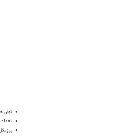
توان خ
تعداد پ
پروتکل 