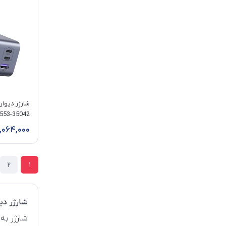
خروجی USB-C
,064,000
2
1
شارژر دی
شارژر به