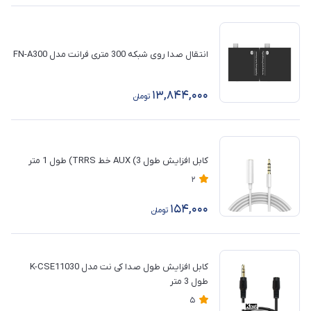
انتقال صدا روی شبکه 300 متری فرانت مدل FN-A300
13,844,000
تومان
کابل افزایش طول AUX (3 خط TRRS) طول 1 متر
2
154,000
تومان
کابل افزایش طول صدا کی نت مدل K-CSE11030
طول 3 متر
5