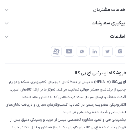
63 0000 43 - 021
خدمات مشتریان
support @ hpkala . com
قوانین و مقررات
پیگیری سفارشات
تهران - خیابان ولیعصر - تقاطع طالقانی - مجتمع تجاری نور
روش‌های ارسال
رهگیری مرسولات پست
اطلاعات
تهران - طبقه سوم تجاری - پلاک 11014
شرایط بازگشت کالا
رهگیری مرسولات تیپاکس
درباره ما
ضمانت اصالت کالا
رهگیری مرسولات چاپار
تماس با ما
رهگیری مرسولات ماهکس
مجله اچ پی کالا
فروشگاه اینترنتی اچ پی کالا
اچ‌ پی‌ کالا
(HPKALA) با بیش از ۷۰۰۰ کالای دیجیتال، کامپیوتری، شبکه و لوازم
جانبی از برندهای معتبر جهانی فعالیت می‌کند. تمرکز ما بر ارائه کالاهای اصیل،
قیمت شفاف و ارسال سریع است؛ مزیت‌هایی که با داشتن نماد اعتماد
الکترونیکی، عضویت رسمی در اتحادیه کسب‌وکارهای مجازی و دریافت نشان‌های
اعتبارسنجی تأیید شده پشتیبانی می‌شوند.
پشتیبانی فنی واقعی، مشاوره تخصصی پیش از خرید و رسیدگی دقیق پس از
فروش باعث شده اچ‌پی‌کالا برای کاربران یک مرجع مطمئن و قابل اتکا در خرید