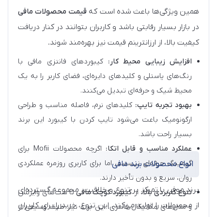
همین ویژگی‌ها باعث شده است که
قیمت محصولات مافی
در بازار بسیار رقابتی باشد و کاربران بتوانند در کنار دریافت
کیفیت بالا، از ارزانترینم قیمت نیز بهره‌مند شوند.
افزایش زیبایی محیط کار:
کیبوردهای فانتزی مافی با
رنگ‌های پاستلی و کلیدهای دایره‌ای، فضای کاربر را به یک
محیط شیک و حرفه‌ای تبدیل می‌کنند.
بهبود تجربه تایپ:
کلیدهای نرم، فاصله مناسب و طراحی
ارگونومیک باعث می‌شود تایپ کردن با کیبورد این برند
بسیار راحت باشد.
عملکرد مناسب و قابل اتکا:
اگرچه محصولات Mofii برای
گیمینگ حرفه‌ای نیستند، اما برای کاربری روزمره عملکردی
انواع محصولات برند مافی
روان، سریع و بدون تأخیر دارند.
برند موفی با تمرکز بر تنوع و خلاقیت، مجموعه گسترده‌ای
تنوع کاربردی بالا:
از
کیبورد کوچک مافی
تا ست‌های وایرلس
از محصولات را تولید می‌کند. این تنوع، خرید را برای کاربران
و مدل‌های مکانیکال فانتزی، اين برند نیاز طیف وسیعی از