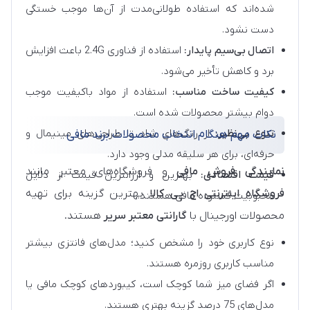
شده‌اند که استفاده طولانی‌مدت از آن‌ها موجب خستگی
دست نشود.
اتصال بی‌سیم پایدار:
استفاده از فناوری 2.4G باعث افزایش
برد و کاهش تأخیر می‌شود.
کیفیت ساخت مناسب:
استفاده از مواد باکیفیت موجب
دوام بیشتر محصولات شده است.
تنوع بی‌نظیر:
از رنگ‌های شاد تا طراحی‌های مینیمال و
نکات مهم هنگام انتخاب محصولات برند مافی
حرفه‌ای، برای هر سلیقه مدلی وجود دارد.
نمایندگی فروش مافی
و فروشگاه‌های معتبر مانند
قیمت اقتصادی:
بهترین و ارزانترین قیمت از دلایل
فروشگاه اینترنتی اچ پی کالا
بهترین گزینه برای تهیه
محبوبیت گسترده مافی هستند.
محصولات اورجینال با
گارانتی معتبر سریر
هستند.
نوع کاربری خود را مشخص کنید؛ مدل‌های فانتزی بیشتر
مناسب کاربری روزمره هستند.
اگر فضای میز شما کوچک است، کیبوردهای کوچک مافی یا
مدل‌های 75 درصد گزینه بهتری هستند.