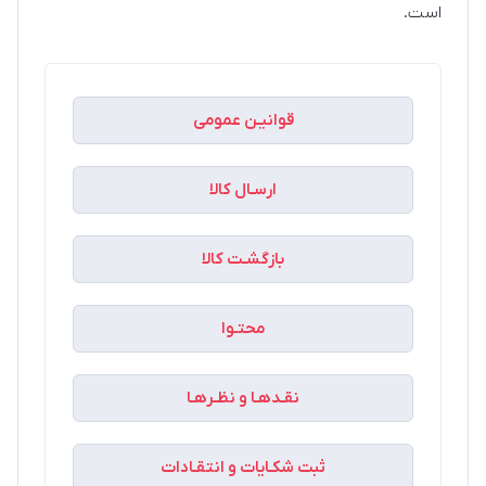
است.
قوانیـن عمومی
ارسـال کالا
بازگشـت کالا
محتـوا
نقـدهـا و نظـرهـا
ثبت شکـایات و انتقـادات