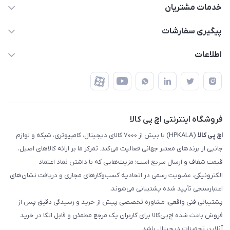
63 0000 43 - 021
خدمات مشتریان
support @ hpkala . com
قوانین و مقررات
پیگیری سفارشات
تهران - خیابان ولیعصر - تقاطع طالقانی - مجتمع تجاری نور
روش‌های ارسال
رهگیری مرسولات پست
اطلاعات
تهران - طبقه سوم تجاری - پلاک 11014
شرایط بازگشت کالا
رهگیری مرسولات تیپاکس
درباره ما
ضمانت اصالت کالا
رهگیری مرسولات چاپار
تماس با ما
رهگیری مرسولات ماهکس
مجله اچ پی کالا
فروشگاه اینترنتی اچ پی کالا
اچ‌ پی‌ کالا
(HPKALA) با بیش از ۷۰۰۰ کالای دیجیتال، کامپیوتری، شبکه و لوازم
جانبی از برندهای معتبر جهانی فعالیت می‌کند. تمرکز ما بر ارائه کالاهای اصیل،
قیمت شفاف و ارسال سریع است؛ مزیت‌هایی که با داشتن نماد اعتماد
الکترونیکی، عضویت رسمی در اتحادیه کسب‌وکارهای مجازی و دریافت نشان‌های
اعتبارسنجی تأیید شده پشتیبانی می‌شوند.
پشتیبانی فنی واقعی، مشاوره تخصصی پیش از خرید و رسیدگی دقیق پس از
فروش باعث شده اچ‌پی‌کالا برای کاربران یک مرجع مطمئن و قابل اتکا در خرید
آنلاین تجهیزات دیجیتال باشد.