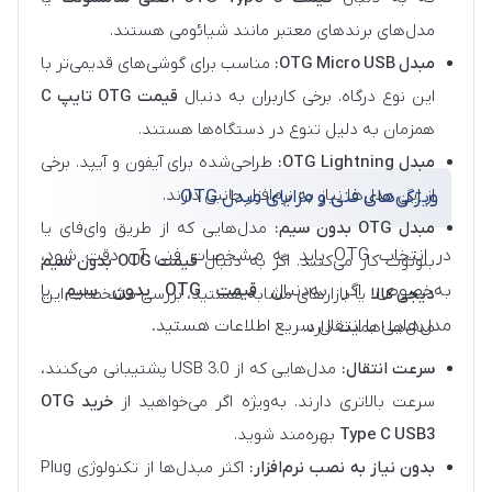
مدل‌های برندهای معتبر مانند شیائومی هستند.
مبدل OTG Micro USB:
مناسب برای گوشی‌های قدیمی‌تر با
این نوع درگاه. برخی کاربران به دنبال
قیمت OTG تایپ C
همزمان به دلیل تنوع در دستگاه‌ها هستند.
مبدل OTG Lightning:
طراحی‌شده برای آیفون و آیپد. برخی
از این مدل‌ها نیاز به نرم‌افزار جانبی دارند.
ویژگی‌های فنی و مزایای مبدل OTG
مبدل OTG بدون سیم:
مدل‌هایی که از طریق وای‌فای یا
در انتخاب OTG باید به مشخصات فنی آن دقت شود،
بلوتوث کار می‌کنند. اگر به دنبال
قیمت OTG بدون سیم
به‌خصوص اگر به‌دنبال
قیمت OTG بدون سیم
یا
دیجی کالا
یا بازارهای مشابه هستید، بررسی مشخصات این
مدل‌هایی با انتقال سریع اطلاعات هستید.
مدل‌ها اهمیت دارد.
سرعت انتقال:
مدل‌هایی که از USB 3.0 پشتیبانی می‌کنند،
سرعت بالاتری دارند. به‌ویژه اگر می‌خواهید از
خرید OTG
Type C USB3
بهره‌مند شوید.
بدون نیاز به نصب نرم‌افزار:
اکثر مبدل‌ها از تکنولوژی Plug