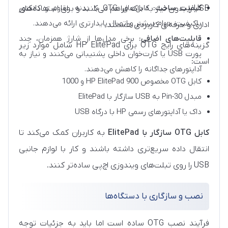
کیفیت ساخت:
کابل‌های OTG با بدنه مقاوم و کانکتور
USB را بدون نیاز به داک فراهم می‌کنند و برای استفاده‌های
باکیفیت، دوام بیشتر و اتصال پایدارتری ارائه می‌دهند.
اداری و حرفه‌ای کاربردی هستند.
قابلیت‌های اضافی:
برخی مدل‌ها از شارژ همزمان، چند
گزینه‌های رایج OTG برای HP ElitePad شامل موارد زیر
پورت USB یا کارت‌خوان داخلی پشتیبانی می‌کنند و نیاز به
است:
آداپتورهای جداگانه را کاهش می‌دهند.
کابل OTG مخصوص HP ElitePad 900 و 1000
مبدل 30-Pin به USB سازگار با ElitePad
داک یا آداپتورهای رسمی HP با درگاه USB
کابل OTG سازگار با ElitePad
به کاربران کمک می‌کند تا
انتقال داده سریع‌تری داشته باشند و کار با لوازم جانبی
USB را روی تبلت‌های ویندوزی اچ‌پی ساده‌تر کنند.
نصب و سازگاری با دستگاه‌ها
فرآیند نصب OTG ساده است اما باید به جزئیات توجه