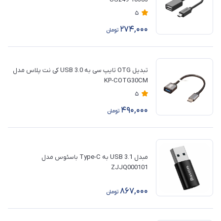
5
274,000
تومان
تبدیل OTG تایپ سی به USB 3.0 کی نت پلاس مدل
KP-COTG30CM
5
490,000
تومان
مبدل USB 3.1 به Type-C باسئوس مدل
ZJJQ000101
867,000
تومان