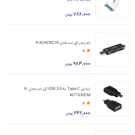
786,000
تومان
رم ریدر کی نت مدل K-AUACRC30
5
984,000
تومان
تبدیل Type C به 3.0 USB کی نت مدل K-
AOTG30CM
5
242,000
تومان