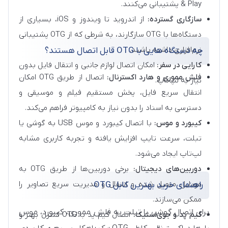
& Play پشتیبانی می‌کنند.
سازگاری گسترده:
از اندروید تا ویندوز و iOS، بسیاری از
دستگاه‌ها با OTG سازگارند، به شرطی که از OTG پشتیبانی
نرم‌افزاری داشته باشند.
چه دستگاه هایی با OTG قابل اتصال هستند؟
کارایی در سفر:
امکان اتصال لوازم جانبی و انتقال فایل بدون
فلش مموری و هارد اکسترنال:
اتصال از طریق OTG امکان
نیاز به لپ‌تاپ.
انتقال سریع فایل، پخش مستقیم فیلم و موسیقی و
دسترسی به اسناد را بدون نیاز به کامپیوتر فراهم می‌کند.
کیبورد و موس:
با اتصال کیبورد و موس USB به گوشی یا
تبلت، سرعت تایپ افزایش یافته و تجربه کاربری مشابه
لپ‌تاپ ایجاد می‌شود.
دوربین‌های دیجیتال:
برخی دوربین‌ها از طریق OTG به
موبایل متصل شده و انتقال و مدیریت سریع تصاویر را
راهنمای خرید بهترین کابل OTG
ممکن می‌سازند.
برای اتصال گوشی یا تبلت به فلش مموری، کیبورد، موس
گیم پد و جوی‌استیک:
اتصال گیم پد با OTG کنترل بهتر و