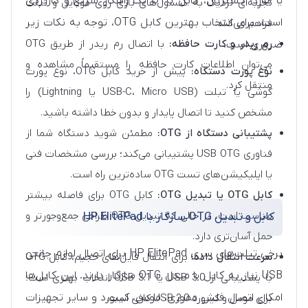
یا هارد اکسترنال، کابل OTG یک راهکار سریع و کاربردی
تجربه‌ای نزدیک به کنسول‌های بازی روی موبایل و تبلت
است. برای انتخاب بهترین کابل OTG، توجه به نکات زیر
فراهم می‌کند.
رم ریدر و کارت حافظه:
با اتصال رم ریدر از طریق OTG
ضروری است.
می‌توان اطلاعات کارت حافظه را مستقیماً مشاهده و
نوع پورت دستگاه:
پیش از خرید کابل OTG، نوع پورت
منتقل کرد.
گوشی یا تبلت (USB-C، Micro USB یا Lightning) را
مشخص کنید تا اتصال پایدار و بدون خطا داشته باشید.
پشتیبانی دستگاه از OTG:
مطمئن شوید دستگاه شما از
فناوری USB OTG پشتیبانی می‌کند؛ بررسی مشخصات فنی
یا اپلیکیشن‌های تست OTG ساده‌ترین راه است.
کابل OTG یا تبدیل OTG:
کابل OTG برای فاصله بیشتر
مناسب است، در حالی که تبدیل OTG طراحی جمع‌وجورتر و
کابل و تبدیل OTG سازگار با HP ElitePad
حمل آسان‌تری دارد.
برخی تبلت‌های سری HP ElitePad برای اتصال لوازم جانبی
سرعت انتقال داده:
برای انتقال فایل‌های حجیم، کابل OTG
USB نیاز به کابل یا مبدل OTG سازگار دارند. این کابل‌ها
با پشتیبانی از USB 3.0 یا USB 3.1 انتخاب بهتری است؛
امکان اتصال فلش مموری، موس، کیبورد و سایر تجهیزات
برای موس و کیبورد USB 2.0 کافی است.