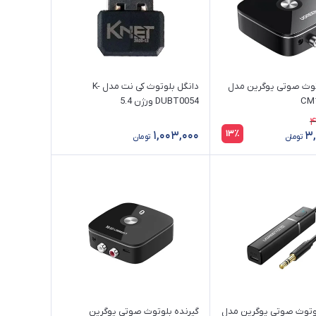
توث صوتی یوگرین مدل
دانگل بلوتوث کی نت مدل K-
CM1
DUBT0054 ورژن 5.4
4
13٪
1,003,000
3
تومان
تومان
وتوث صوتی یوگرین مدل
گیرنده بلوتوث صوتی یوگرین