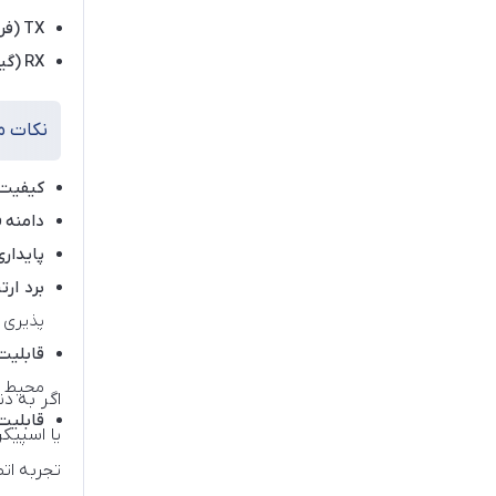
TX (فرستنده):
RX (گیرنده):
نکات م
کیفیت 
دامنه 
پایدار
برد ارت
پذیری 
قابلیت
محیط ه
اگر به د
قابلیت
یا اسپیک
تجربه اتص