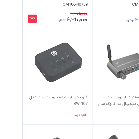
40759-CM106
4,901,000
13٪
4,310,000
3
تومان
تومان
ستنده بلوتوثی صدا و
گیرنده و فرستنده بلوتوث صدا مدل
دیجیتال به آنالوگ مدل
BW-107
ناموجود