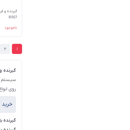
گیرنده و فر
B507
ناموجود
2
1
گیرنده و
سیستم صو
روی انواع
خرید گ
گیرنده ب
گیرنده ب