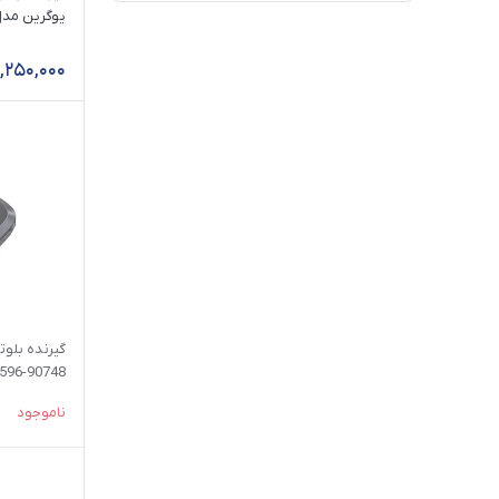
اکسترنال (External)
یوگرین مدل 80893-03
فرستنده
,250,000
گیرنده
گیرنده و فرستنده
گیرنده بلو
596-90748
ناموجود