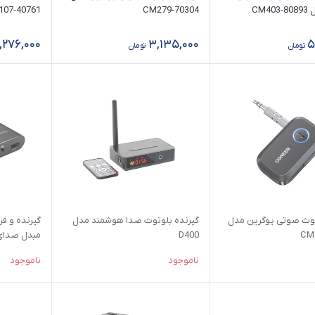
CM4
70304-CM279
40761-CM107
,276,000
3,135,000
5
تومان
تومان
توث صوتی یوگرین مدل
گیرنده بلوتوث صدا هوشمند مدل
گیرنده و فر
CM
D400
مبدل صدای 
A05
ناموجود
ناموجود