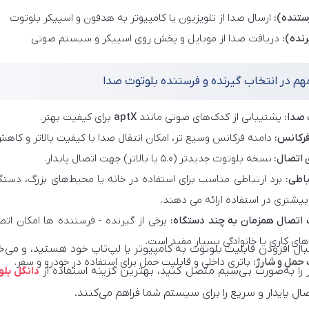
ارسال صدا از تلویزیون یا کامپیوتر به هدفون و اسپیکر بلوتوث
دریافت صدا از موبایل و پخش روی اسپیکر و سیستم صوتی
هم در انتخاب گیرنده و فرستنده بلوتوث صدا
صدا:
پشتیبانی از کدک‌های صوتی مانند
aptX
برای کیفیت بهتر.
فرکانس:
دامنه فرکانس وسیع تر، امکان انتقال صدا با کیفیت بالاتر و کاهش 
ی اتصال:
نسخه بلوتوث جدیدتر (۵.۰ یا بالاتر) جهت اتصال پایدار.
باطی:
بیشتری در استفاده ارائه می دهند.
 اتصال همزمان به چند دستگاه:
برخی از گیرنده - فرستنده ها امکان ات
ای کاری یا خانوادگی بسیار مفید است.
نبال افزودن قابلیت بلوتوث به کامپیوتر یا لپ‌تاپ خود هستید، و می
 حمل و شارژ:
باتری داخلی و قابلیت حمل برای استفاده در خودرو و سفر.
ر را به‌صورت بی‌سیم متصل کنید، بهترین گزینه استفاده از
دانگل بلو
ال پایدار و سریع را برای سیستم شما فراهم می‌کنند.