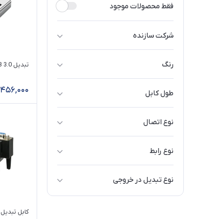
فقط محصولات موجود
شرکت سازنده
بافو / BAFO
رنگ
تبدیل USB 3.0 به Type-C
دی نت / D-NET
رزگلد
فرانت / Faranet
456,000
طول کابل
کی نت / K-Net
50 سانتی‌متر
نوع اتصال
وی نت / V-net
150 سانتی‌متر
باسیم
یوگرین / UGREEN
نوع رابط
متفرقه / No Name
پارالل
نوع تبدیل در خروجی
تبدیل به TYPE-C
تبدیل به USB