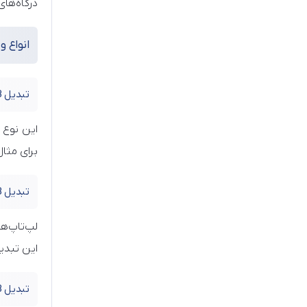
درگاه‌ها
انواع و 
تبدیل USB به USB-C و microUSB
برای مثال
تبدیل USB به LAN (اترنت)
لپ‌تاپ‌ه
این تبدیل‌ها در مدل‌های 10/100 و گ
تبدیل USB به RS232 (پورت سریال)