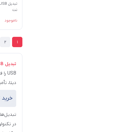
نت
ناموجود
2
1
تبدیل USB
USB 
دیتا، تأم
خرید تب