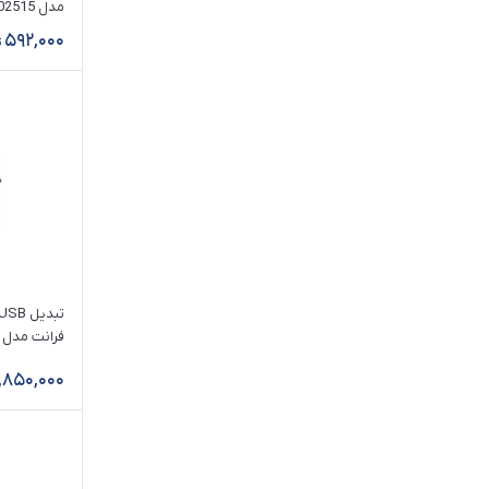
مدل V-CU202515 طول 1.5 متر
تبدیل به PS2
592,000
تبدیل به Parallel
تبدیل به MIDI
فرانت مدل FN-U2CN36
1,850,000