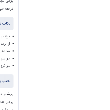
برخی تجهیزات الکترونیکی 
فراهم می
نکات مه
نوع پو
از برند
مطمئن 
در صورت نی
در فرو
نصب و 
برخی مد
دستگاه شم