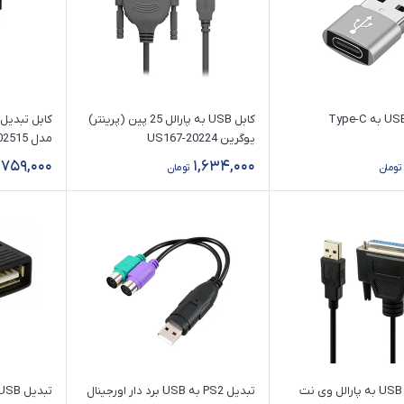
کابل USB به پارالل 25 پین (پرینتر)
یوگرین 20224-US167
مدل K-CU202515 طول 1.5 متر
759,000
1,634,000
تومان
تومان
کابل تبدیل USB به پارالل وی نت
تبدیل PS2 به USB برد دار اورجینال