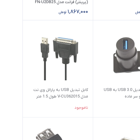
(پرینتر) فرانت مدل FN-U2DB25
1,867,000
مان
تومان
برل پنلی تبدیل USB 3.0 به USB
کابل تبدیل USB به پارالل وی نت
مدل V-CU362015 طول 1.5 متر
ناموجود