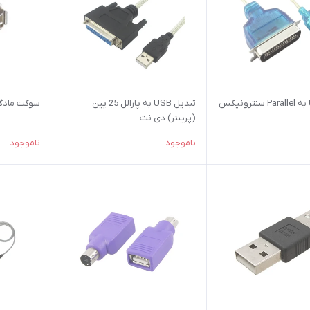
تبدیل USB به Parallel سنترونیکس
تبدیل USB به پارالل 25 پین
سوکت مادگی USB دی
(پرینتر) دی نت
ناموجود
ناموجود