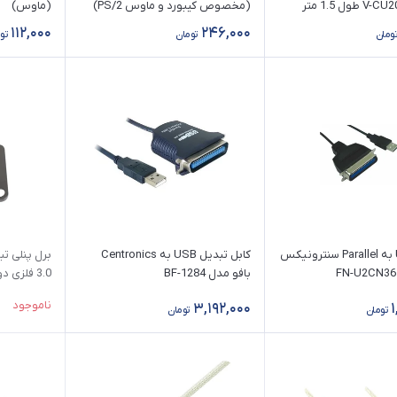
(مخصوص کیبورد و ماوس PS/2)
(ماوس)
112,000
246,000
تومان
تومان
تو
تبدیل USB به Parallel سنترونیکس
کابل تبدیل USB به Centronics
بافو مدل BF-1284
3.0 فلزی دو سر ماده
ناموجود
3,192,000
تومان
تومان