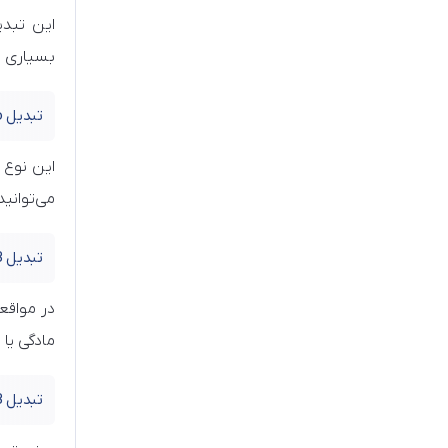
این تبدی
بسیاری ا
تبدیل OTG (On The Go)
می‌توانید با یک کابل OTG فایل‌ها
تبدیل USB زاویه‌دار و تغییر جنسیت (Gender Changer)
در مواقع
مادگی یا 
تبدیل USB به فیش برق یا DC