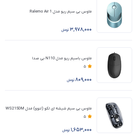
ماوس بی سیم رپو مدل Ralemo Air 1
3,978,000
تومان
ماوس باسیم رپو مدل N110 بی صدا
5
809,000
تومان
ماوس بی سیم شیشه ای لکو (لنوو) مدل WS215DM
5
1,653,000
تومان