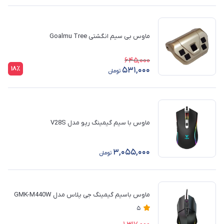
ماوس بی سیم انگشتی Goalmu Tree
645,000
18٪
531,000
تومان
ماوس با سیم گیمینگ رپو مدل V28S
3,055,000
تومان
ماوس باسیم گیمینگ جی پلاس مدل GMK-M440W
5