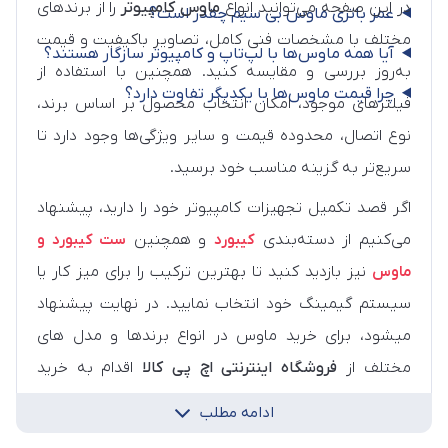
در این صفحه می‌توانید انواع
ماوس کامپیوتر
را از برندهای
عمر باتری ماوس بی سیم چقدر است؟
مختلف با مشخصات فنی کامل، تصاویر باکیفیت و قیمت
آیا همه ماوس‌ها با لپ‌تاپ و کامپیوتر سازگار هستند؟
به‌روز بررسی و مقایسه کنید. همچنین با استفاده از
چرا قیمت ماوس‌ها با یکدیگر تفاوت دارد؟
فیلترهای موجود، امکان انتخاب محصول بر اساس برند،
نوع اتصال، محدوده قیمت و سایر ویژگی‌ها وجود دارد تا
سریع‌تر به گزینه مناسب خود برسید.
اگر قصد تکمیل تجهیزات کامپیوتر خود را دارید، پیشنهاد
می‌کنیم از دسته‌بندی
کیبورد
و همچنین
ست کیبورد و
ماوس
نیز بازدید کنید تا بهترین ترکیب را برای میز کار یا
سیستم گیمینگ خود انتخاب نمایید. در نهایت پیشنهاد
میشود، برای خرید ماوس در انواع برندها و مدل های
مختلف از
فروشگاه اینترنتی اچ پی کالا
اقدام به خرید
نمایید.
ادامه مطلب