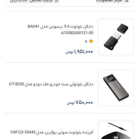
فیلتر محصولات
ترتیب نمایش
:
جدیدترین
دانگل بلوتوث 5.4 بیسوس مدل BA04+
A10082600121-00
5
1,951,000
تومان
دانگل بلوتوثی صدا خودرو مک دودو مدل OT-8250
750,000
تومان
گیرنده بلوتوث صوتی یوگرین مدل CM123-30445