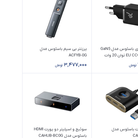
شارژر دیواری باسئوس مدل GaN5
پرزنتر بی سیم باسئوس مدل
وان 20 وات
ACFYB-0G
3,477,000
تومان
تومان
 پورت باسئوس مدل
سوئیچ و اسپلیتر دو پورت HDMI
CA
باسئوس مدل CAHUB-BC0G