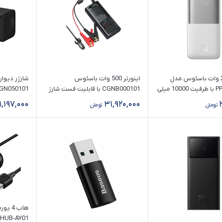
پاوربانک 20 وات باسئوس مدل
اینورتر 500 وات باسئوس
PPBD040202 با ظرفیت 10000 میلی
CGNB000101 با قابلیت فست شارژ
EU CCGN050101 ت
فست شارژ
1,197,000
31,920,000
تومان
تومان
هاب 4
HUB-AY01