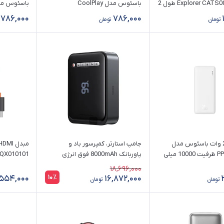
مدل Explorer CATS000101 طول 2
باسئوس مدل CoolPlay
CAKW000701 طول 2 متر (100
786,000
786,000
تومان
تومان
وات)
وات)
پاوربانک 20 وات باسئوس مدل
جامپ‌ استارتر، کمپرسور باد و
PPQD090002 ظرفیت 10000 میلی
پاوربانک 8000mAh فوق انرژی
QX010101
خودرو باسئوس مدل BS-CH003
18,696,000
CGCN000001
10٪
,554,000
16,872,000
تومان
تومان