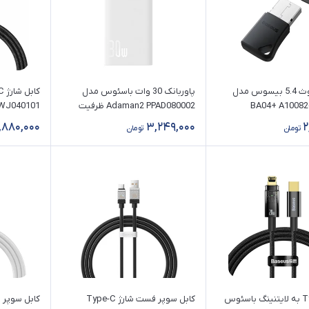
دانگل بلوتوث 5.4 بیسوس مدل
پاوربانک 30 وات باسئوس مدل
BA04+ A10082
Adaman2 PPAD080002 ظرفیت
WJ040101
10000 میلی‌ آمپر ساعت
طول 2 متر (240 وات)
1,880,000
3,249,000
2
تومان
تومان
کابل Type-C به لایتنینگ باسئوس
کابل سوپر فست شارژ Type-C