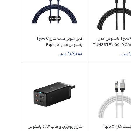
کابل شارژ Type-C باسئوس مدل
کابل سوپر فست شارژ Type-C
TUNGSTEN GOLD CA
باسئوس مدل Explorer
CATS000203 طول 1 متر (100
902,000
تومان
تومان
وات)
کابل سوپر فست شارژ Type-C
شارژر رومیزی و هاب 67W باسئوس