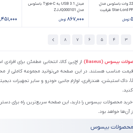
پاوربانک 22.5 وات باسئوس مدل
مبدل USB 3.1 به Type-C باسئوس
Star-Lord PPXJ060001 ظرفیت
مدل ZJJQ000101
,451,000
867,000
5
تومان
تومان
8
7
6
5
4
3
ات بیسوس (Baseus)
از اچ‌پی کالا، انتخابی مطمئن برای افرادی 
یمت مناسب هستند. در این صفحه می‌توانید مجموعه کاملی از محصو
هاب USB، داک استیشن، هندزفری، لوازم جانبی خودرو و سایر تجهیزات دیج
کنید.
خرید محصولات بیسوس را دارید، این صفحه سریع‌ترین راه برای دس
 آن‌ها خواهد بود.
محصولات بیسوس