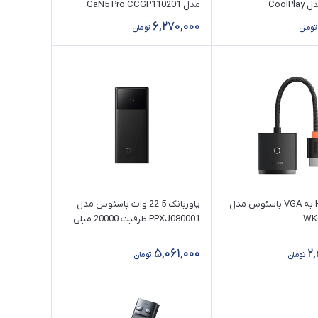
باسئوس مدل CoolPlay
مدل GaN5 Pro CCGP110201
CAKW000702 طول 2 متر (100
6,270,000
تومان
تومان
مبدل HDMI به VGA باسئوس مدل
پاوربانک 22.5 وات باسئوس مدل
WK
PPXJ080001 ظرفیت 20000 میلی
آمپر ساعت با قابلیت شارژ سریع
5,061,000
2
تومان
تومان