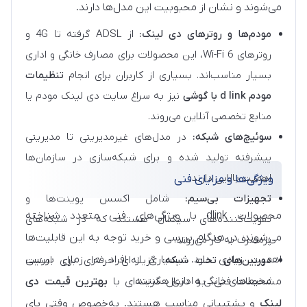
می‌شوند و نشان از محبوبیت این مدل‌ها دارند.
مودم‌ها و روترهای دی لینک:
از ADSL گرفته تا 4G و
روترهای Wi-Fi 6، این محصولات برای مصارف خانگی و اداری
بسیار مناسب‌اند. بسیاری از کاربران برای انجام
تنظیمات
مودم d link با گوشی
نیز به سراغ سایت دی لینک مودم یا
منابع تخصصی آنلاین می‌روند.
سوئیچ‌های شبکه:
در مدل‌های غیرمدیریتی تا مدیریتی
پیشرفته تولید شده و برای شبکه‌سازی در سازمان‌ها
اهمیت بالایی دارند.
ویژگی‌ها و مزایای فنی
تجهیزات بی‌سیم:
شامل اکسس پوینت‌ها و
محصولات dlink با ویژگی‌های فنی متعدد شناخته
تقویت‌کننده‌های سیگنال هستند که در شبکه‌های
می‌شوند. در هنگام بررسی و خرید توجه به این قابلیت‌ها
پرمصرف به کار می‌روند.
اهمیت زیادی دارد. بسیاری از افراد در زمان بررسی
دوربین‌های تحت شبکه:
گزینه‌ای حرفه‌ای برای امنیت
محیط‌های خانگی و اداری هستند.
مشخصات فنی، به دنبال گزینه‌ای با
بهترین قیمت دی
لینک
و پشتیبانی مناسب هستند. به‌خصوص وقتی پای