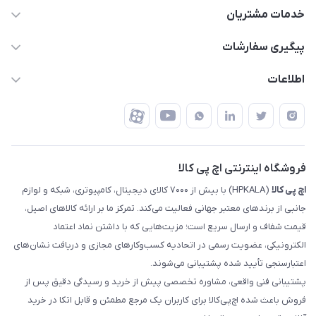
63 0000 43 - 021
خدمات مشتریان
support @ hpkala . com
قوانین و مقررات
پیگیری سفارشات
تهران - خیابان ولیعصر - تقاطع طالقانی - مجتمع تجاری نور
روش‌های ارسال
رهگیری مرسولات پست
اطلاعات
تهران - طبقه سوم تجاری - پلاک 11014
شرایط بازگشت کالا
رهگیری مرسولات تیپاکس
درباره ما
ضمانت اصالت کالا
رهگیری مرسولات چاپار
تماس با ما
رهگیری مرسولات ماهکس
مجله اچ پی کالا
فروشگاه اینترنتی اچ پی کالا
اچ‌ پی‌ کالا
(HPKALA) با بیش از ۷۰۰۰ کالای دیجیتال، کامپیوتری، شبکه و لوازم
جانبی از برندهای معتبر جهانی فعالیت می‌کند. تمرکز ما بر ارائه کالاهای اصیل،
قیمت شفاف و ارسال سریع است؛ مزیت‌هایی که با داشتن نماد اعتماد
الکترونیکی، عضویت رسمی در اتحادیه کسب‌وکارهای مجازی و دریافت نشان‌های
اعتبارسنجی تأیید شده پشتیبانی می‌شوند.
پشتیبانی فنی واقعی، مشاوره تخصصی پیش از خرید و رسیدگی دقیق پس از
فروش باعث شده اچ‌پی‌کالا برای کاربران یک مرجع مطمئن و قابل اتکا در خرید