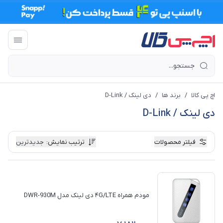
اچ پی کالا
/
برند ها
/
دی لینک / D-Link
دی لینک / D-Link
فیلتر محصولات
ترتیب نمایش
:
جدیدترین
مودم همراه ۴G/LTE دی لینک مدل DWR-930M