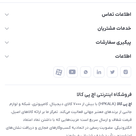
اطلاعات تماس
63 0000 43 - 021
خدمات مشتریان
support @ hpkala . com
قوانین و مقررات
پیگیری سفارشات
تهران - خیابان ولیعصر - تقاطع طالقانی - مجتمع تجاری نور
روش‌های ارسال
رهگیری مرسولات پست
اطلاعات
تهران - طبقه سوم تجاری - پلاک 11014
شرایط بازگشت کالا
رهگیری مرسولات تیپاکس
درباره ما
ضمانت اصالت کالا
رهگیری مرسولات چاپار
تماس با ما
رهگیری مرسولات ماهکس
مجله اچ پی کالا
فروشگاه اینترنتی اچ پی کالا
اچ‌ پی‌ کالا
(HPKALA) با بیش از ۷۰۰۰ کالای دیجیتال، کامپیوتری، شبکه و لوازم
جانبی از برندهای معتبر جهانی فعالیت می‌کند. تمرکز ما بر ارائه کالاهای اصیل،
قیمت شفاف و ارسال سریع است؛ مزیت‌هایی که با داشتن نماد اعتماد
الکترونیکی، عضویت رسمی در اتحادیه کسب‌وکارهای مجازی و دریافت نشان‌های
اعتبارسنجی تأیید شده پشتیبانی می‌شوند.