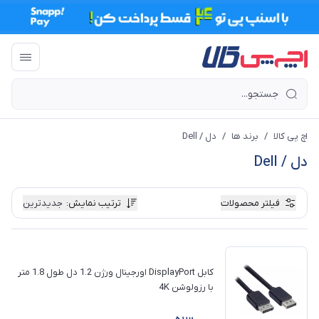
اچ پی کالا
/
برند ها
/
دل / Dell
دل / Dell
فیلتر محصولات
ترتیب نمایش
:
جدیدترین
کابل DisplayPort اورجینال ورژن 1.2 دل طول 1.8 متر
با رزولوشن 4K