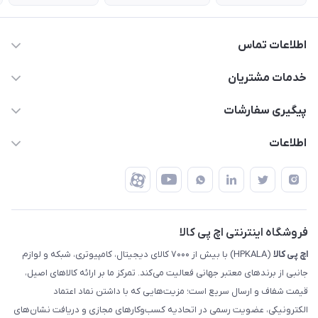
اطلاعات تماس
63 0000 43 - 021
خدمات مشتریان
support @ hpkala . com
قوانین و مقررات
پیگیری سفارشات
تهران - خیابان ولیعصر - تقاطع طالقانی - مجتمع تجاری نور
روش‌های ارسال
رهگیری مرسولات پست
اطلاعات
تهران - طبقه سوم تجاری - پلاک 11014
شرایط بازگشت کالا
رهگیری مرسولات تیپاکس
درباره ما
ضمانت اصالت کالا
رهگیری مرسولات چاپار
تماس با ما
رهگیری مرسولات ماهکس
مجله اچ پی کالا
فروشگاه اینترنتی اچ پی کالا
اچ‌ پی‌ کالا
(HPKALA) با بیش از ۷۰۰۰ کالای دیجیتال، کامپیوتری، شبکه و لوازم
جانبی از برندهای معتبر جهانی فعالیت می‌کند. تمرکز ما بر ارائه کالاهای اصیل،
قیمت شفاف و ارسال سریع است؛ مزیت‌هایی که با داشتن نماد اعتماد
الکترونیکی، عضویت رسمی در اتحادیه کسب‌وکارهای مجازی و دریافت نشان‌های