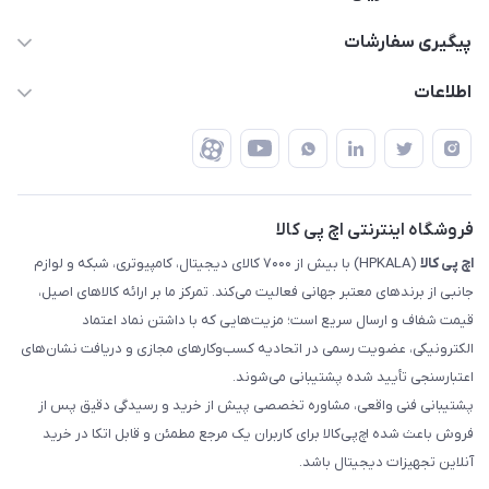
support @ hpkala . com
قوانین و مقررات
پیگیری سفارشات
تهران - خیابان ولیعصر - تقاطع طالقانی - مجتمع تجاری نور
روش‌های ارسال
رهگیری مرسولات پست
اطلاعات
تهران - طبقه سوم تجاری - پلاک 11014
شرایط بازگشت کالا
رهگیری مرسولات تیپاکس
درباره ما
ضمانت اصالت کالا
رهگیری مرسولات چاپار
تماس با ما
رهگیری مرسولات ماهکس
مجله اچ پی کالا
فروشگاه اینترنتی اچ پی کالا
اچ‌ پی‌ کالا
(HPKALA) با بیش از ۷۰۰۰ کالای دیجیتال، کامپیوتری، شبکه و لوازم
جانبی از برندهای معتبر جهانی فعالیت می‌کند. تمرکز ما بر ارائه کالاهای اصیل،
قیمت شفاف و ارسال سریع است؛ مزیت‌هایی که با داشتن نماد اعتماد
الکترونیکی، عضویت رسمی در اتحادیه کسب‌وکارهای مجازی و دریافت نشان‌های
اعتبارسنجی تأیید شده پشتیبانی می‌شوند.
پشتیبانی فنی واقعی، مشاوره تخصصی پیش از خرید و رسیدگی دقیق پس از
فروش باعث شده اچ‌پی‌کالا برای کاربران یک مرجع مطمئن و قابل اتکا در خرید
آنلاین تجهیزات دیجیتال باشد.