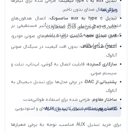
تبدیل aux به type c گیمینگ:
طراحی شده برای گیمرها
جهت انتقال صدای بدون تاخیر.
ویژگی‌ها
تبدیل type c به aux سامسونگ:
اتصال هدفون‌های
انتخاب صحیح تبدیل AUX می‌تواند تأثیر مستقیمی بر
کلاسیک به گوشی‌های جدید سامسونگ.
کیفیت صدا و تجربه کاربری داشته باشد.
کابل تبدیل aux:
مناسب برای سیستم‌های صوتی خودرو،
اسپیکر و آمپلی‌فایر.
انتقال صدای شفاف:
بدون افت کیفیت در سیگنال صوتی
آنالوگ.
سازگاری گسترده:
قابلیت اتصال به گوشی، لپ‌تاپ، تبلت و
سیستم صوتی.
پشتیبانی از DAC:
در برخی مدل‌ها برای تبدیل دیجیتال به
آنالوگ.
ساختار مقاوم:
طراحی شده برای استفاده طولانی‌مدت.
کاهش نویز:
مناسب برای کاربردهای حرفه‌ای و استودیویی.
نکات مهم هنگام انتخاب تبدیل AUX
برای خرید تبدیل AUX مناسب، توجه به برخی معیارها