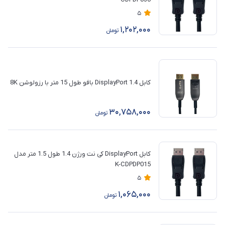
5
1,202,000
تومان
کابل DisplayPort 1.4 بافو طول 15 متر با رزولوشن 8K
30,758,000
تومان
کابل DisplayPort کی نت ورژن 1.4 طول 1.5 متر مدل
K-CDPDP015
5
1,065,000
تومان