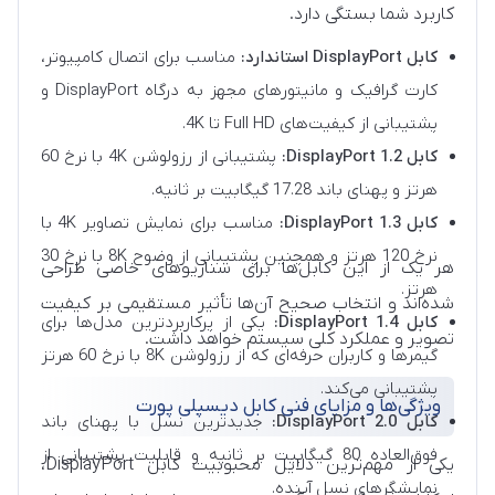
کاربرد شما بستگی دارد.
کابل DisplayPort استاندارد:
مناسب برای اتصال کامپیوتر،
کارت گرافیک و مانیتورهای مجهز به درگاه DisplayPort و
پشتیبانی از کیفیت‌های Full HD تا 4K.
کابل DisplayPort 1.2:
پشتیبانی از رزولوشن 4K با نرخ 60
هرتز و پهنای باند 17.28 گیگابیت بر ثانیه.
کابل DisplayPort 1.3:
مناسب برای نمایش تصاویر 4K با
نرخ 120 هرتز و همچنین پشتیبانی از وضوح 8K با نرخ 30
هر یک از این کابل‌ها برای سناریوهای خاصی طراحی
هرتز.
شده‌اند و انتخاب صحیح آن‌ها تأثیر مستقیمی بر کیفیت
کابل DisplayPort 1.4:
یکی از پرکاربردترین مدل‌ها برای
تصویر و عملکرد کلی سیستم خواهد داشت.
گیمرها و کاربران حرفه‌ای که از رزولوشن 8K با نرخ 60 هرتز
پشتیبانی می‌کند.
ویژگی‌ها و مزایای فنی کابل دیسپلی پورت
کابل DisplayPort 2.0:
جدیدترین نسل با پهنای باند
فوق‌العاده 80 گیگابیت بر ثانیه و قابلیت پشتیبانی از
یکی از مهم‌ترین دلایل محبوبیت کابل DisplayPort،
نمایشگرهای نسل آینده.