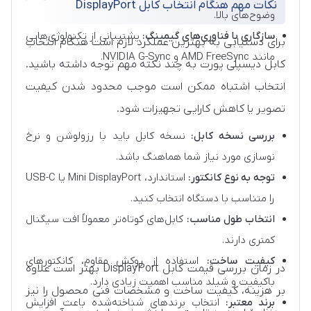
نکات مهم هنگام انتخاب کابل DisplayPort
وضوح‌های بالا.
سازگاری با فناوری‌های گیمینگ:
پشتیبانی از تکنولوژی‌هایی
برای دستیابی به بهترین عملکرد لازم است هنگام انتخاب
مانند AMD FreeSync و NVIDIA G-Sync.
کابل دیسپلی پورت به چند نکته مهم توجه داشته باشید.
انتخاب اشتباه ممکن است موجب محدود شدن کیفیت
تصویر یا کاهش کارایی تجهیزات شود.
بررسی نسخه کابل:
نسخه کابل باید با رزولوشن و نرخ
نوسازی مورد نیاز شما هماهنگ باشد.
توجه به نوع کانکتور:
استاندارد، Mini DisplayPort یا USB-C
را متناسب با دستگاه انتخاب کنید.
انتخاب طول مناسب:
کابل‌های کوتاه‌تر معمولاً افت سیگنال
کمتری دارند.
کیفیت ساخت:
استفاده از روکش مقاوم، کانکتورهای
در زمان بررسی قیمت کابل DisplayPort بهتر است علاوه
باکیفیت و شیلد مناسب اهمیت زیادی دارد.
بر هزینه، کیفیت ساخت و مشخصات فنی محصول را نیز
برند معتبر:
انتخاب برندهای شناخته‌شده باعث افزایش