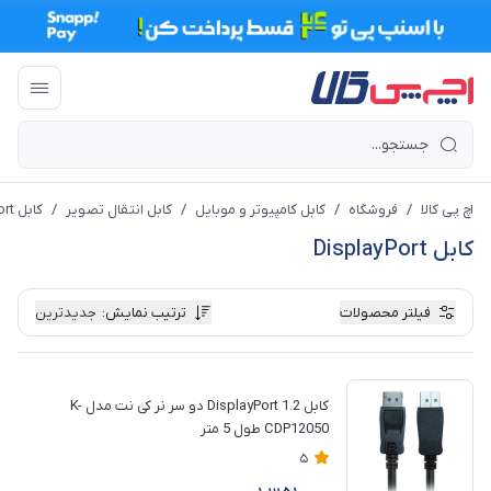
اچ پی کالا
/
فروشگاه
/
کابل کامپیوتر و موبایل
/
کابل انتقال تصویر
/
کابل DisplayPort
کابل DisplayPort
فیلتر محصولات
ترتیب نمایش
:
جدیدترین
کابل 1.2 DisplayPort دو سر نر کی نت مدل K-
CDP12050 طول 5 متر
5