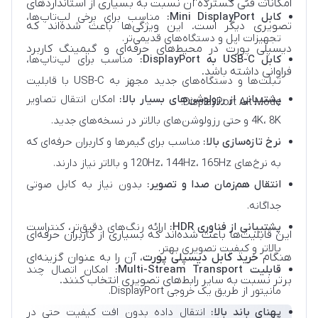
امکانات فنی گسترده آن نسبت به بسیاری از استانداردهای
کابل Mini DisplayPort:
مناسب برای برخی لپ‌تاپ‌ها،
تصویری دیگر است. این ویژگی‌ها باعث شده‌اند که
تجهیزات اپل و دستگاه‌های قدیمی‌تر.
دیسپلی پورت در محیط‌های حرفه‌ای و گیمینگ کاربرد
کابل USB-C به DisplayPort:
مناسب برای لپ‌تاپ‌ها،
فراوانی داشته باشد.
تبلت‌ها و دستگاه‌های جدید مجهز به USB-C با قابلیت
پشتیبانی از رزولوشن‌های بسیار بالا:
امکان انتقال تصاویر
DisplayPort Alt Mode.
4K، 8K و حتی رزولوشن‌های بالاتر در نسخه‌های جدید.
نرخ تازه‌سازی بالا:
مناسب برای گیمرها و کاربران حرفه‌ای که
به نرخ‌های 120Hz، 144Hz، 165Hz و بالاتر نیاز دارند.
انتقال هم‌زمان صدا و تصویر:
بدون نیاز به کابل صوتی
جداگانه.
پشتیبانی از فناوری HDR:
ارائه رنگ‌های دقیق‌تر، کنتراست
این قابلیت‌ها باعث شده‌اند که بسیاری از کاربران حرفه‌ای
بالاتر و کیفیت تصویری بهتر.
هنگام
خرید کابل دیسپلی پورت
، آن را به عنوان گزینه‌ای
قابلیت Multi-Stream Transport:
امکان اتصال چند
برتر نسبت به سایر رابط‌های تصویری انتخاب کنند.
مانیتور از طریق یک خروجی DisplayPort.
پهنای باند بالا:
انتقال داده بدون افت کیفیت حتی در