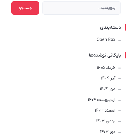
جستجو
دسته‌بندی
Open Box
بایگانی نوشته‌ها
خرداد 1405
آذر 1404
مهر 1404
ارديبهشت 1404
اسفند 1403
بهمن 1403
دی 1403