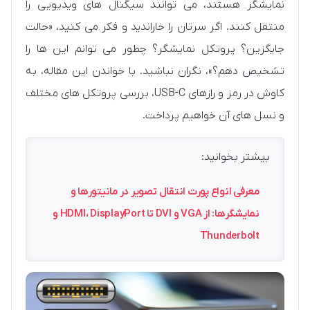
نمایشگر هستند، می توانند سیگنال های ویدیویی را
منتقل کنند. اگر سرتان را خاراندید و فکر می کنید، «حالت
جایگزین؟ پروتکل نمایشگر؟ چطور می توانم این ها را
تشخیص دهم؟»، نگران نباشید. با خواندن این مقاله، به
کاوش در رمز و رازهای USB-C، بررسی پروتکل های مختلف
و نسل های آن خواهیم پرداخت.
بیشتر بخوانید:
معرفی انواع پورت انتقال تصویر در مانیتورها و
نمایشگرها: از VGA و DVI تا HDMI، DisplayPort و
Thunderbolt