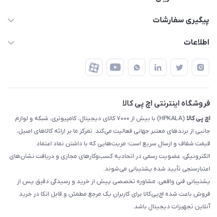
support @ hpkala . com
قوانین و مقررات
پیگیری سفارشات
تهران - خیابان ولیعصر - تقاطع طالقانی - مجتمع تجاری نور
روش‌های ارسال
رهگیری مرسولات پست
اطلاعات
تهران - طبقه سوم تجاری - پلاک 11014
شرایط بازگشت کالا
رهگیری مرسولات تیپاکس
درباره ما
ضمانت اصالت کالا
رهگیری مرسولات چاپار
تماس با ما
رهگیری مرسولات ماهکس
مجله اچ پی کالا
فروشگاه اینترنتی اچ پی کالا
اچ‌ پی‌ کالا
(HPKALA) با بیش از ۷۰۰۰ کالای دیجیتال، کامپیوتری، شبکه و لوازم
جانبی از برندهای معتبر جهانی فعالیت می‌کند. تمرکز ما بر ارائه کالاهای اصیل،
قیمت شفاف و ارسال سریع است؛ مزیت‌هایی که با داشتن نماد اعتماد
الکترونیکی، عضویت رسمی در اتحادیه کسب‌وکارهای مجازی و دریافت نشان‌های
اعتبارسنجی تأیید شده پشتیبانی می‌شوند.
پشتیبانی فنی واقعی، مشاوره تخصصی پیش از خرید و رسیدگی دقیق پس از
فروش باعث شده اچ‌پی‌کالا برای کاربران یک مرجع مطمئن و قابل اتکا در خرید
آنلاین تجهیزات دیجیتال باشد.