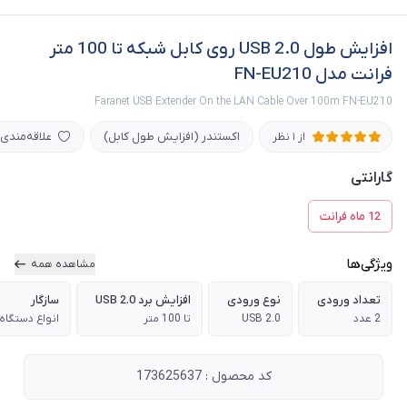
افزایش طول USB 2.0 روی کابل شبکه تا 100 متر
فرانت مدل FN-EU210
Faranet USB Extender On the LAN Cable Over 100m FN-EU210
اکستندر (افزایش طول کابل)
علاقه‌مندی
از 1 نظر
گارانتی
12 ماه فرانت
ویژگی‌ها
مشاهده همه
تعداد ورودی
نوع ورودی
افزایش برد USB 2.0
سازگار
2 عدد
USB 2.0
تا 100 متر
کد محصول : 173625637