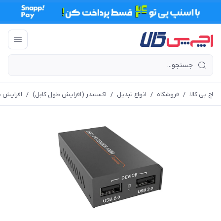
اچ پی کالا
/
فروشگاه
/
انواع تبدیل
/
اکستندر (افزایش طول کابل)
/
افزایش طول USB 2.0 روی کابل شبکه تا 100 