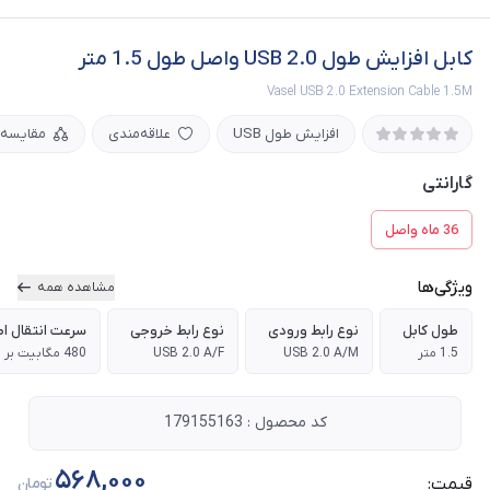
کابل افزایش طول 2.0 USB واصل طول 1.5 متر
Vasel USB 2.0 Extension Cable 1.5M
افزایش طول USB
علاقه‌مندی
مقایسه
گارانتی
36 ماه واصل
ویژگی‌ها
مشاهده همه
طول کابل
نوع رابط ورودی
نوع رابط خروجی
سرعت انتقال اط
1.5 متر
USB 2.0 A/M
USB 2.0 A/F
480 مگابیت بر ثانیه
کد محصول : 179155163
568,000
قیمت:
تومان