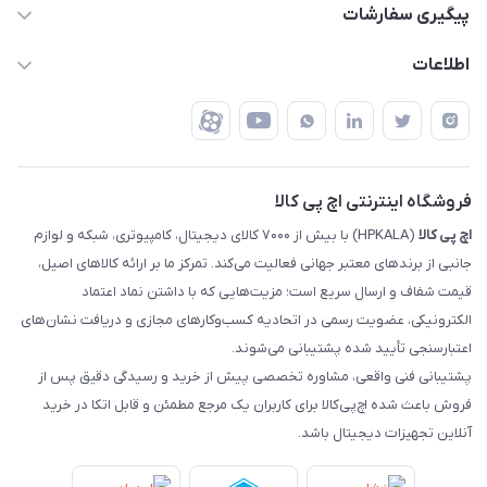
قوانین و مقررات
پیگیری سفارشات
تهران - خیابان ولیعصر - تقاطع طالقانی - مجتمع تجاری نور
روش‌های ارسال
رهگیری مرسولات پست
اطلاعات
تهران - طبقه سوم تجاری - پلاک 11014
شرایط بازگشت کالا
رهگیری مرسولات تیپاکس
درباره ما
ضمانت اصالت کالا
رهگیری مرسولات چاپار
تماس با ما
رهگیری مرسولات ماهکس
مجله اچ پی کالا
فروشگاه اینترنتی اچ پی کالا
اچ‌ پی‌ کالا
(HPKALA) با بیش از ۷۰۰۰ کالای دیجیتال، کامپیوتری، شبکه و لوازم
جانبی از برندهای معتبر جهانی فعالیت می‌کند. تمرکز ما بر ارائه کالاهای اصیل،
قیمت شفاف و ارسال سریع است؛ مزیت‌هایی که با داشتن نماد اعتماد
الکترونیکی، عضویت رسمی در اتحادیه کسب‌وکارهای مجازی و دریافت نشان‌های
اعتبارسنجی تأیید شده پشتیبانی می‌شوند.
پشتیبانی فنی واقعی، مشاوره تخصصی پیش از خرید و رسیدگی دقیق پس از
فروش باعث شده اچ‌پی‌کالا برای کاربران یک مرجع مطمئن و قابل اتکا در خرید
آنلاین تجهیزات دیجیتال باشد.