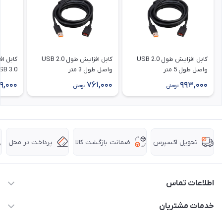
کابل افزایش طول 2.0 USB
کابل افزایش طول 2.0 USB
کابل اف
واصل طول 5 متر
واصل طول 3 متر
طول 30 متر
9,000
761,000
993,000
تومان
تومان
ضمانت بازگشت کالا
پرداخت در محل
تحویل اکسپرس
اطلاعات تماس
63 0000 43 - 021
خدمات مشتریان
support @ hpkala . com