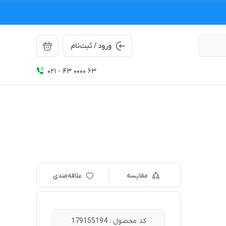
ورود / ثبت‌نام
021 - 43 0000 63
مقایسه
علاقه‌مندی
کد محصول : 179155194