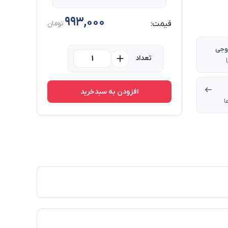
993,000
قیمت:
تومان
روجی
تعداد
افزودن به سبدخرید
ا