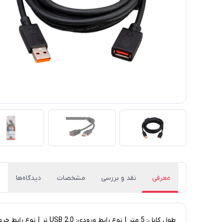
معرفی
نقد و بررسی
مشخصات
دیدگاه‌ها
طول کابل: 5 متر | نوع رابط ورودی: USB 2.0 نر | نوع رابط خروجی: USB 2.0 ماده | سرعت انتقال اطلاعات: 480 مگابیت بر ثانیه