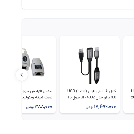
اکتیو) USB
کابل افزایش طول (اکتیو) USB
تبدیل افزایش طول USB 1.1
 مدل BF-4002 طول 20
3.0 بافو مدل BF-4002 طول 15
تحت شبکه ونتولینک طول 40 متر
متر
388,000
17,499,000
تومان
تومان