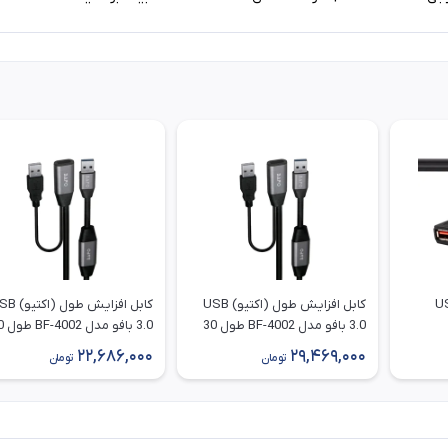
طول 2.0 USB
کابل افزایش طول (اکتیو) USB
کابل افزایش طول (
3.0 بافو مدل BF-4002 طول 30
3.0 بافو
متر
متر
22,686,000
29,469,000
تومان
تومان