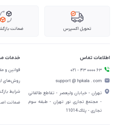
تحویل اکسپرس
ضمانت بازگشت
اطلاعات تماس
خدمات مش
قوانین و مق
63 0000 43 - 021
روش‌های ار
support @ hpkala . com
شرایط بازگش
تهران - خیابان ولیعصر - تقاطع طالقانی
- مجتمع تجاری نور تهران - طبقه سوم
ضمانت اصال
تجاری - پلاک 11014