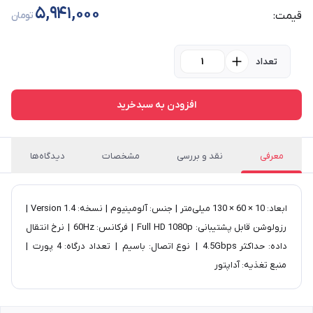
5,941,000
قیمت:
تومان
تعداد
افزودن به سبدخرید
معرفی
نقد و بررسی
مشخصات
دیدگاه‌ها
ابعاد: 10 × 60 × 130 میلی‌متر | جنس: آلومینیوم | نسخه: Version 1.4 |
رزولوشن قابل پشتیبانی: Full HD 1080p | فرکانس: 60Hz | نرخ انتقال
داده: حداکثر 4.5Gbps | نوع اتصال: باسیم | تعداد درگاه: 4 پورت |
منبع تغذیه: آداپتور