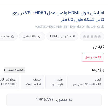
افزایش طول HDMI واصل مدل VSL-HD60 بر روی
کابل شبکه طول 60 متر
Vasel VSL-HD60 HDMI Slim Extender On the LAN Cable
افزایش طول HDMI
علاقه‌مندی
مقایسه
گارانتی
18 ماه واصل
ویژگی‌ها
مشاهده همه
ابعاد
جنس
نسخه
رزولوشن قابل
10 × 60 × 130 میلی‌متر
آلومینیوم
Version 1.4
ull HD 1080p
کد محصول : 179157783