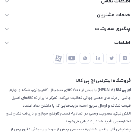
اطلاعات تماس
63 0000 43 - 021
خدمات مشتریان
support @ hpkala . com
قوانین و مقررات
پیگیری سفارشات
تهران - خیابان ولیعصر - تقاطع طالقانی - مجتمع تجاری نور
روش‌های ارسال
رهگیری مرسولات پست
اطلاعات
تهران - طبقه سوم تجاری - پلاک 11014
شرایط بازگشت کالا
رهگیری مرسولات تیپاکس
درباره ما
ضمانت اصالت کالا
رهگیری مرسولات چاپار
تماس با ما
رهگیری مرسولات ماهکس
مجله اچ پی کالا
فروشگاه اینترنتی اچ پی کالا
اچ‌ پی‌ کالا
(HPKALA) با بیش از ۷۰۰۰ کالای دیجیتال، کامپیوتری، شبکه و لوازم
جانبی از برندهای معتبر جهانی فعالیت می‌کند. تمرکز ما بر ارائه کالاهای اصیل،
قیمت شفاف و ارسال سریع است؛ مزیت‌هایی که با داشتن نماد اعتماد
الکترونیکی، عضویت رسمی در اتحادیه کسب‌وکارهای مجازی و دریافت نشان‌های
اعتبارسنجی تأیید شده پشتیبانی می‌شوند.
پشتیبانی فنی واقعی، مشاوره تخصصی پیش از خرید و رسیدگی دقیق پس از