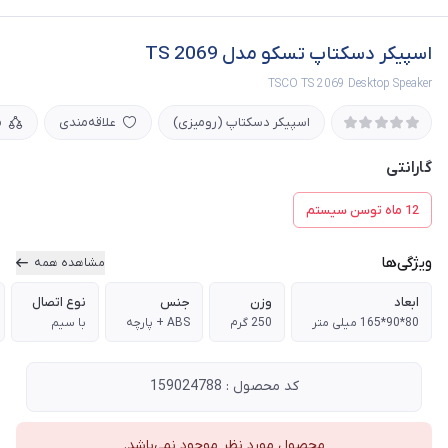
اسپیکر دسکتاپ تسکو مدل TS 2069
TSCO TS 2069 Desktop Speaker
اسپیکر دسکتاپ (رومیزی)
علاقه‌مندی
م
گارانتی
12 ماه توسن سیستم
ویژگی‌ها
مشاهده همه
ابعاد
وزن
جنس
نوع اتصال
80*90*165 میلی متر
250 گرم
ABS + پارچه
با سیم
کد محصول : 159024788
محصول مورد نظر موجود نمی‌باشد.