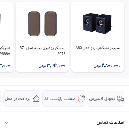
اسپیکر دسکتاپ رپو مدل A80
اسپیکر رومیزی بیاند مدل BZ-
اسپیکر
P888A
2075
3,000
3,192,000
2,800,000
تومان
تومان
ضمانت بازگشت کالا
پرداخت در محل
تحویل اکسپرس
اطلاعات تماس