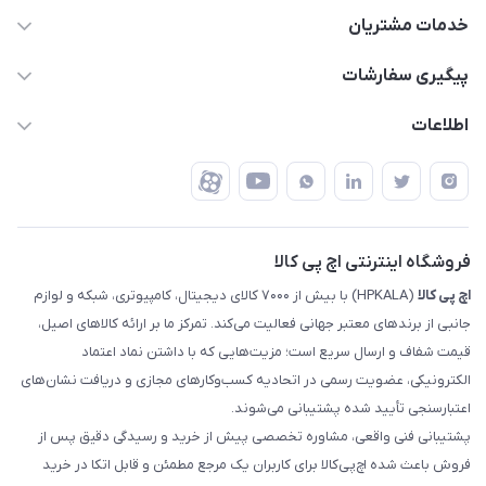
63 0000 43 - 021
خدمات مشتریان
support @ hpkala . com
قوانین و مقررات
پیگیری سفارشات
تهران - خیابان ولیعصر - تقاطع طالقانی - مجتمع تجاری نور
روش‌های ارسال
رهگیری مرسولات پست
اطلاعات
تهران - طبقه سوم تجاری - پلاک 11014
شرایط بازگشت کالا
رهگیری مرسولات تیپاکس
درباره ما
ضمانت اصالت کالا
رهگیری مرسولات چاپار
تماس با ما
رهگیری مرسولات ماهکس
مجله اچ پی کالا
فروشگاه اینترنتی اچ پی کالا
اچ‌ پی‌ کالا
(HPKALA) با بیش از ۷۰۰۰ کالای دیجیتال، کامپیوتری، شبکه و لوازم
جانبی از برندهای معتبر جهانی فعالیت می‌کند. تمرکز ما بر ارائه کالاهای اصیل،
قیمت شفاف و ارسال سریع است؛ مزیت‌هایی که با داشتن نماد اعتماد
الکترونیکی، عضویت رسمی در اتحادیه کسب‌وکارهای مجازی و دریافت نشان‌های
اعتبارسنجی تأیید شده پشتیبانی می‌شوند.
پشتیبانی فنی واقعی، مشاوره تخصصی پیش از خرید و رسیدگی دقیق پس از
فروش باعث شده اچ‌پی‌کالا برای کاربران یک مرجع مطمئن و قابل اتکا در خرید