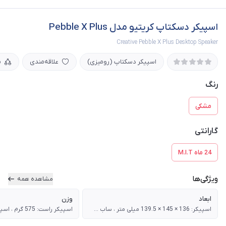
اسپیکر دسکتاپ کریتیو مدل Pebble X Plus
Creative Pebble X Plus Desktop Speaker
اسپیکر دسکتاپ (رومیزی)
علاقه‌مندی
م
رنگ
مشکی
گارانتی
24 ماه M.I.T
ویژگی‌ها
مشاهده همه
ابعاد
وزن
اسپیکر: 136 × 145 × 139.5 میلی متر ، ساب ووفر: 158.5 × 156 × 156.4 میلی متر
اسپیکر راست: 575 گرم ، اسپیکر چپ: 575 گرم