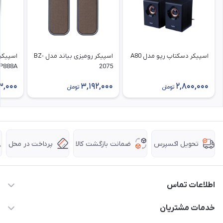
اسپیکر دسکتاپ رپو مدل A80
اسپیکر رومیزی بیاند مدل BZ-
اسپیکر
P888A
2075
3,000
3,192,000
2,800,000
تومان
تومان
ضمانت بازگشت کالا
پرداخت در محل
تحویل اکسپرس
اطلاعات تماس
63 0000 43 - 021
خدمات مشتریان