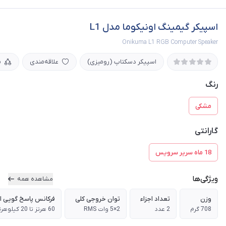
اسپیکر گیمینگ اونیکوما مدل L1
Onikuma L1 RGB Computer Speaker
اسپیکر دسکتاپ (رومیزی)
علاقه‌مندی
م
رنگ
مشکی
گارانتی
18 ماه سریر سرویس
ویژگی‌ها
مشاهده همه
وزن
تعداد اجزاء
توان خروجی کلی
فرکانس پاسخ گویی ا
708 گرم
2 عدد
2×5 وات RMS
60 هرتز تا 20 کیلوهرتز