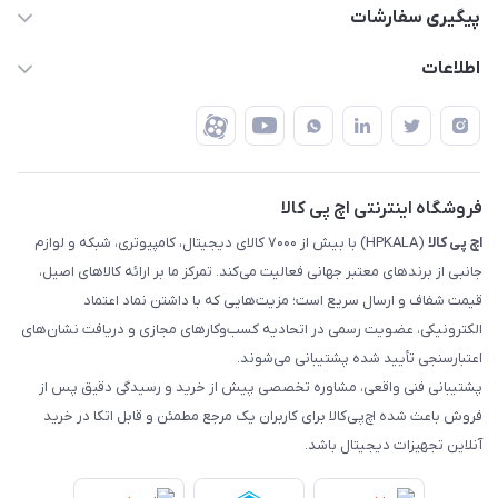
support @ hpkala . com
قوانین و مقررات
پیگیری سفارشات
تهران - خیابان ولیعصر - تقاطع طالقانی - مجتمع تجاری نور
روش‌های ارسال
رهگیری مرسولات پست
اطلاعات
تهران - طبقه سوم تجاری - پلاک 11014
شرایط بازگشت کالا
رهگیری مرسولات تیپاکس
درباره ما
ضمانت اصالت کالا
رهگیری مرسولات چاپار
تماس با ما
رهگیری مرسولات ماهکس
مجله اچ پی کالا
فروشگاه اینترنتی اچ پی کالا
اچ‌ پی‌ کالا
(HPKALA) با بیش از ۷۰۰۰ کالای دیجیتال، کامپیوتری، شبکه و لوازم
جانبی از برندهای معتبر جهانی فعالیت می‌کند. تمرکز ما بر ارائه کالاهای اصیل،
قیمت شفاف و ارسال سریع است؛ مزیت‌هایی که با داشتن نماد اعتماد
الکترونیکی، عضویت رسمی در اتحادیه کسب‌وکارهای مجازی و دریافت نشان‌های
اعتبارسنجی تأیید شده پشتیبانی می‌شوند.
پشتیبانی فنی واقعی، مشاوره تخصصی پیش از خرید و رسیدگی دقیق پس از
فروش باعث شده اچ‌پی‌کالا برای کاربران یک مرجع مطمئن و قابل اتکا در خرید
آنلاین تجهیزات دیجیتال باشد.