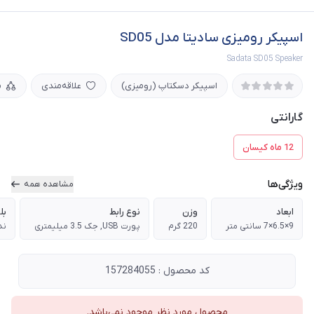
اسپیکر رومیزی سادیتا مدل SD05
Sadata SD05 Speaker
اسپیکر دسکتاپ (رومیزی)
علاقه‌مندی
م
گارانتی
12 ماه کیسان
ویژگی‌ها
مشاهده همه
ابعاد
وزن
نوع رابط
بل
9×6.5×7 سانتی متر
220 گرم
پورت USB, جک 3.5 میلیمتری
ند
کد محصول : 157284055
محصول مورد نظر موجود نمی‌باشد.