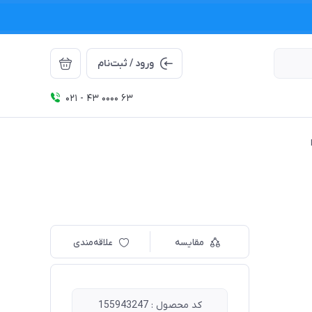
ورود / ثبت‌نام
021 - 43 0000 63
مقایسه
علاقه‌مندی
کد محصول : 155943247