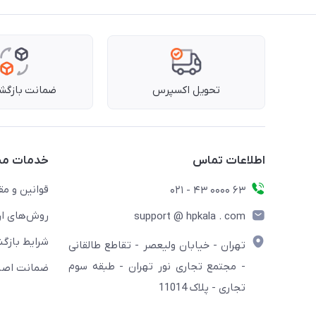
تحویل اکسپرس
ضمانت بازگشت
اطلاعات تماس
خدمات مش
قوانین و مق
63 0000 43 - 021
روش‌های ار
support @ hpkala . com
شرایط بازگش
تهران - خیابان ولیعصر - تقاطع طالقانی
- مجتمع تجاری نور تهران - طبقه سوم
ضمانت اصال
تجاری - پلاک 11014