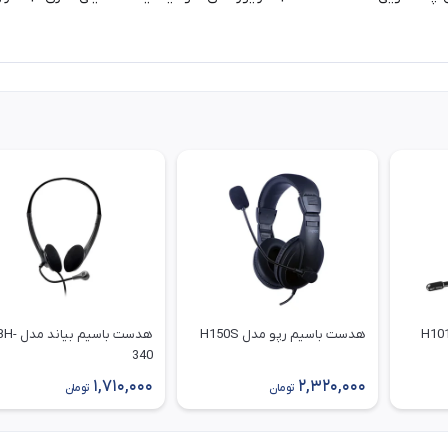
هدست باسیم رپو مدل H150S
هدست باسیم بیاند مدل
340
1,710,000
2,320,000
تومان
تومان