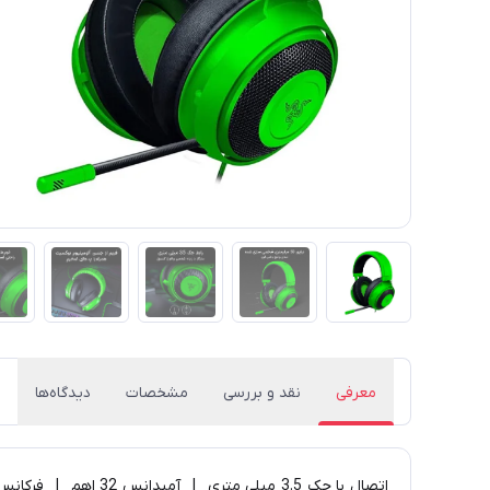
معرفی
نقد و بررسی
مشخصات
دیدگاه‌ها
اتصال با جک 3.5 میلی متری | آمپدانس 32 اهم | فرکانس پاسخگویی 12Hz-28KHz | درایور های نئوداینامیک 50 میلی متری | دارای میکروفون