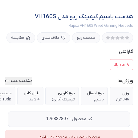
هدست باسیم گیمینگ رپو مدل VH160S
Rapoo VH160S Wired Gaming Headsets
هدست رپو
علاقه‌مندی
مقایسه
گارانتی
۱۸ ماه پانا
ویژگی‌ها
مشاهده همه
وزن
نوع اتصال
نوع کاربری
طول کابل
حساسی
346 گرم
باسیم
گیمینگ (بازی)
2.4 متر
B ±3dB
کد محصول : 176882807
محصول مورد نظر موجود نمی‌باشد.