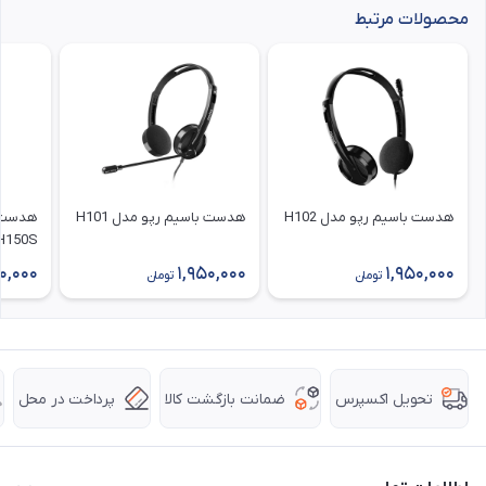
محصولات مرتبط
هدست باسیم رپو مدل H102
هدست باسیم رپو مدل H101
هدست ب
H150S
0,000
1,950,000
1,950,000
تومان
تومان
ضمانت بازگشت کالا
پرداخت در محل
تحویل اکسپرس