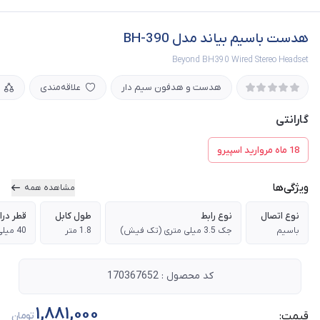
هدست باسیم بیاند مدل BH-390
Beyond BH390 Wired Stereo Headset
هدست و هدفون سیم دار
علاقه‌مندی
گارانتی
18 ماه مروارید اسپیرو
ویژگی‌ها
مشاهده همه
نوع اتصال
نوع رابط
طول کابل
قطر درا
باسیم
جک 3.5 میلی متری (تک فیش)
1.8 متر
40 میلی متر
کد محصول : 170367652
1,881,000
قیمت:
تومان