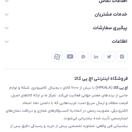
اطلاعات تماس
63 0000 43 - 021
خدمات مشتریان
support @ hpkala . com
قوانین و مقررات
پیگیری سفارشات
تهران - خیابان ولیعصر - تقاطع طالقانی - مجتمع تجاری نور
روش‌های ارسال
رهگیری مرسولات پست
اطلاعات
تهران - طبقه سوم تجاری - پلاک 11014
شرایط بازگشت کالا
رهگیری مرسولات تیپاکس
درباره ما
ضمانت اصالت کالا
رهگیری مرسولات چاپار
تماس با ما
رهگیری مرسولات ماهکس
مجله اچ پی کالا
فروشگاه اینترنتی اچ پی کالا
اچ‌ پی‌ کالا
(HPKALA) با بیش از ۷۰۰۰ کالای دیجیتال، کامپیوتری، شبکه و لوازم
جانبی از برندهای معتبر جهانی فعالیت می‌کند. تمرکز ما بر ارائه کالاهای اصیل،
قیمت شفاف و ارسال سریع است؛ مزیت‌هایی که با داشتن نماد اعتماد
الکترونیکی، عضویت رسمی در اتحادیه کسب‌وکارهای مجازی و دریافت نشان‌های
اعتبارسنجی تأیید شده پشتیبانی می‌شوند.
پشتیبانی فنی واقعی، مشاوره تخصصی پیش از خرید و رسیدگی دقیق پس از