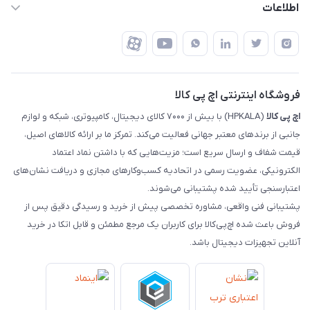
رهگیری مرسولات پست
اطلاعات
تهران - طبقه سوم تجاری - پلاک 11014
شرایط بازگشت کالا
رهگیری مرسولات تیپاکس
درباره ما
ضمانت اصالت کالا
رهگیری مرسولات چاپار
تماس با ما
رهگیری مرسولات ماهکس
مجله اچ پی کالا
فروشگاه اینترنتی اچ پی کالا
اچ‌ پی‌ کالا
(HPKALA) با بیش از ۷۰۰۰ کالای دیجیتال، کامپیوتری، شبکه و لوازم
جانبی از برندهای معتبر جهانی فعالیت می‌کند. تمرکز ما بر ارائه کالاهای اصیل،
قیمت شفاف و ارسال سریع است؛ مزیت‌هایی که با داشتن نماد اعتماد
الکترونیکی، عضویت رسمی در اتحادیه کسب‌وکارهای مجازی و دریافت نشان‌های
اعتبارسنجی تأیید شده پشتیبانی می‌شوند.
پشتیبانی فنی واقعی، مشاوره تخصصی پیش از خرید و رسیدگی دقیق پس از
فروش باعث شده اچ‌پی‌کالا برای کاربران یک مرجع مطمئن و قابل اتکا در خرید
آنلاین تجهیزات دیجیتال باشد.