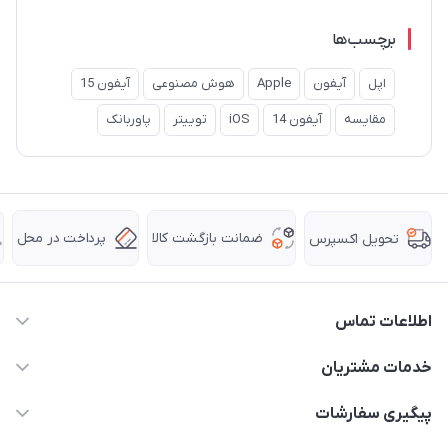
برچسب‌ها
اپل
آیفون
Apple
هوش مصنوعی
آیفون 15
مقایسه
آیفون 14
iOS
توییتر
پاوربانک
ضمانت بازگشت کالا
پرداخت در محل
تحویل اکسپرس
اطلاعات تماس
63 0000 43 - 021
خدمات مشتریان
support @ hpkala . com
قوانین و مقررات
پیگیری سفارشات
تهران - خیابان ولیعصر - تقاطع طالقانی - مجتمع تجاری نور
روش‌های ارسال