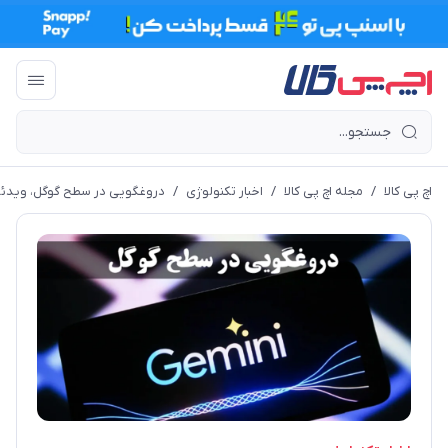
اچ پی کالا
/
مجله اچ پی کالا
/
اخبار تکنولوژی
/
دروغگویی در سطح گوگل، ویدئوی دموی emini