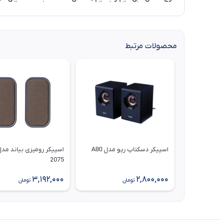
محصولات مرتبط
اسپیکر دسکتاپ رپو مدل A80
2075
3,192,000
2,800,000
تومان
تومان