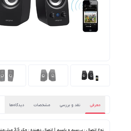
معرفی
نقد و بررسی
مشخصات
دیدگاه‌ها
نوع اتصال : بی‌سیم و باسیم | اتصال دهنده : جک 3.5 میلی‌متری صدا | نسخه‌ی بلوتوث : 4.0 | ورودی کارت حافظه : ندارد | منبع انرژی: برق شهری