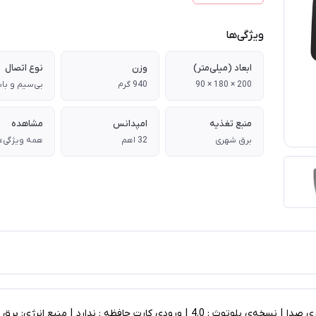
ویژگی‌ها
ابعاد (میلی‌متر)
وزن
نوع اتصال
200 × 180 × 90
940 گرم
بی‌سیم و با
منبع تغذیه
امپدانس
مشاهده
برق شهری
32 اهم
همه ویژگی‌ه