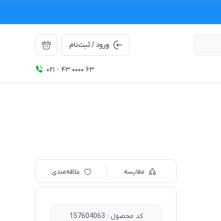
ورود / ثبت‌نام
021 - 43 0000 63
مقایسه
علاقه‌مندی
کد محصول : 157604063