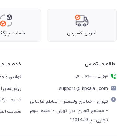
تحویل اکسپرس
ضمانت بازگشت
اطلاعات تماس
خدمات مش
قوانین و مق
63 0000 43 - 021
روش‌های ار
support @ hpkala . com
شرایط بازگش
تهران - خیابان ولیعصر - تقاطع طالقانی
- مجتمع تجاری نور تهران - طبقه سوم
ضمانت اصال
تجاری - پلاک 11014