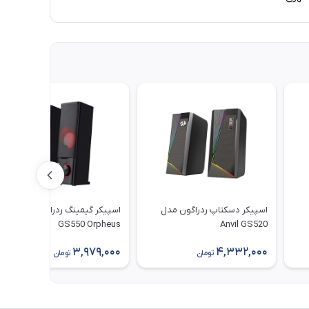
اسپیکر دسکتاپ ردراگون مدل
اسپیکر گیمینگ ردراگون مدل
GS550 Orpheus
Anvil GS520
3,979,000
4,332,000
تومان
تومان