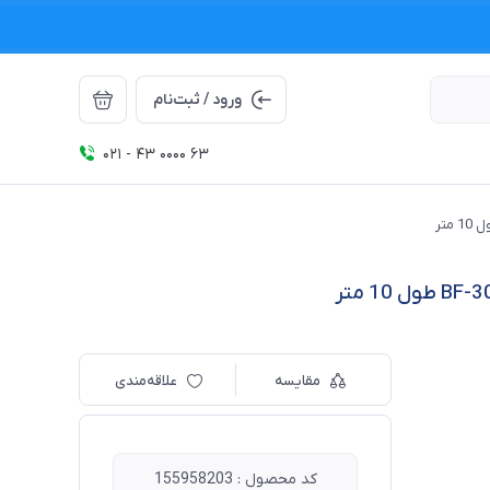
ورود / ثبت‌نام
021 - 43 0000 63
مقایسه
علاقه‌مندی
کد محصول : 155958203