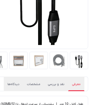
معرفی
نقد و بررسی
مشخصات
دیدگاه‌ها
طول کابل: 10 متر | پشتیبانی از سرعت انتقال تا 480Mbps (60MB/S) | سازگار با USB 2.0/1.1/1.0 | پشتیبانی از همه‌ی سیستم عامل‌ها | بدون نیاز به نصب نرم افزار یا درایورهای خاص