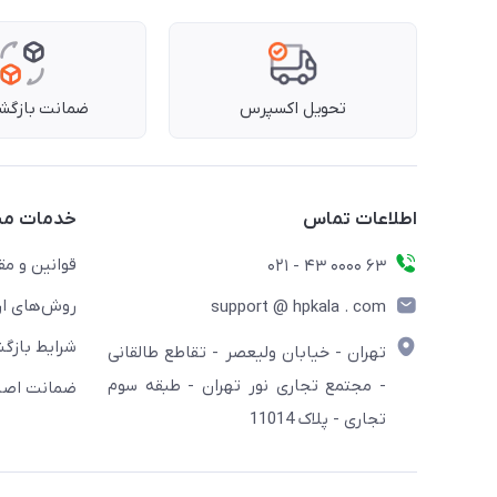
تحویل اکسپرس
ضمانت بازگشت
اطلاعات تماس
خدمات مش
قوانین و مق
63 0000 43 - 021
روش‌های ار
support @ hpkala . com
شرایط بازگش
تهران - خیابان ولیعصر - تقاطع طالقانی
- مجتمع تجاری نور تهران - طبقه سوم
ضمانت اصال
تجاری - پلاک 11014