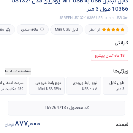
کابل تبدیل USB به Mini USB یوگرین مدل US132-
10386 طول 3 متر
UGREEN US132-10386 USB to mini USB 3m
کابل Mini USB
علاقه‌مندی
مق
از 1 نظر
گارانتی
18 ماه آسان پیشرو
ویژگی‌ها
مشاهده همه
طول کابل
نوع رابط ورودی
نوع رابط خروجی
سرعت انتقال اط
3 متر
USB ۲.۰ A
Mini USB 5Pin
480 مگابیت بر ثانیه
کد محصول : 169264718
877,000
قیمت:
تومان