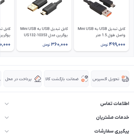
کابل تبدیل USB به Mini USB
کابل تبدیل USB به Mini USB
واصل طول 1.5 متر
یوگرین مدل US132-10353
طول 0.25 متر
طول 0.5 متر
0,000
360,000
499,000
تومان
تومان
ضمانت بازگشت کالا
پرداخت در محل
تحویل اکسپرس
اطلاعات تماس
63 0000 43 - 021
خدمات مشتریان
support @ hpkala . com
قوانین و مقررات
پیگیری سفارشات