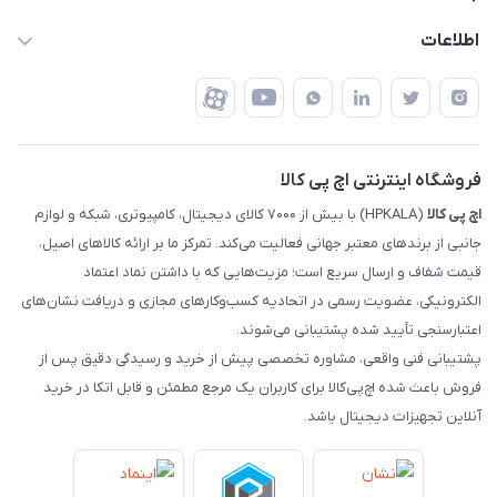
تهران - خیابان ولیعصر - تقاطع طالقانی - مجتمع تجاری نور
روش‌های ارسال
رهگیری مرسولات پست
اطلاعات
تهران - طبقه سوم تجاری - پلاک 11014
شرایط بازگشت کالا
رهگیری مرسولات تیپاکس
درباره ما
ضمانت اصالت کالا
رهگیری مرسولات چاپار
تماس با ما
رهگیری مرسولات ماهکس
مجله اچ پی کالا
فروشگاه اینترنتی اچ پی کالا
اچ‌ پی‌ کالا
(HPKALA) با بیش از ۷۰۰۰ کالای دیجیتال، کامپیوتری، شبکه و لوازم
جانبی از برندهای معتبر جهانی فعالیت می‌کند. تمرکز ما بر ارائه کالاهای اصیل،
قیمت شفاف و ارسال سریع است؛ مزیت‌هایی که با داشتن نماد اعتماد
الکترونیکی، عضویت رسمی در اتحادیه کسب‌وکارهای مجازی و دریافت نشان‌های
اعتبارسنجی تأیید شده پشتیبانی می‌شوند.
پشتیبانی فنی واقعی، مشاوره تخصصی پیش از خرید و رسیدگی دقیق پس از
فروش باعث شده اچ‌پی‌کالا برای کاربران یک مرجع مطمئن و قابل اتکا در خرید
آنلاین تجهیزات دیجیتال باشد.