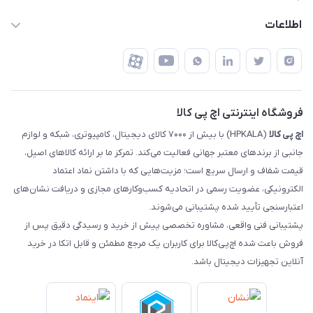
تهران - خیابان ولیعصر - تقاطع طالقانی - مجتمع تجاری نور
روش‌های ارسال
رهگیری مرسولات پست
اطلاعات
تهران - طبقه سوم تجاری - پلاک 11014
شرایط بازگشت کالا
رهگیری مرسولات تیپاکس
درباره ما
ضمانت اصالت کالا
رهگیری مرسولات چاپار
تماس با ما
رهگیری مرسولات ماهکس
مجله اچ پی کالا
فروشگاه اینترنتی اچ پی کالا
اچ‌ پی‌ کالا
(HPKALA) با بیش از ۷۰۰۰ کالای دیجیتال، کامپیوتری، شبکه و لوازم
جانبی از برندهای معتبر جهانی فعالیت می‌کند. تمرکز ما بر ارائه کالاهای اصیل،
قیمت شفاف و ارسال سریع است؛ مزیت‌هایی که با داشتن نماد اعتماد
الکترونیکی، عضویت رسمی در اتحادیه کسب‌وکارهای مجازی و دریافت نشان‌های
اعتبارسنجی تأیید شده پشتیبانی می‌شوند.
پشتیبانی فنی واقعی، مشاوره تخصصی پیش از خرید و رسیدگی دقیق پس از
فروش باعث شده اچ‌پی‌کالا برای کاربران یک مرجع مطمئن و قابل اتکا در خرید
آنلاین تجهیزات دیجیتال باشد.