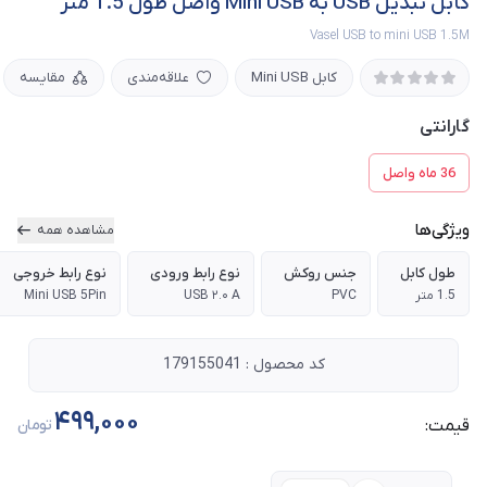
کابل تبدیل USB به Mini USB واصل طول 1.5 متر
Vasel USB to mini USB 1.5M
کابل Mini USB
علاقه‌مندی
مقایسه
گارانتی
36 ماه واصل
ویژگی‌ها
مشاهده همه
طول کابل
جنس روکش
نوع رابط ورودی
نوع رابط خروجی
1.5 متر
PVC
USB ۲.۰ A
Mini USB 5Pin
کد محصول : 179155041
499,000
قیمت:
تومان