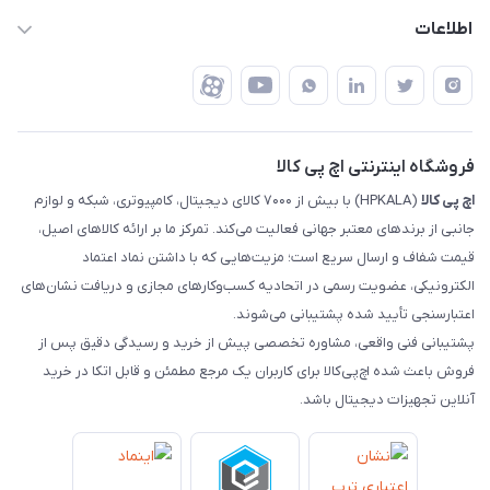
تهران - خیابان ولیعصر - تقاطع طالقانی - مجتمع تجاری نور
روش‌های ارسال
رهگیری مرسولات پست
اطلاعات
تهران - طبقه سوم تجاری - پلاک 11014
شرایط بازگشت کالا
رهگیری مرسولات تیپاکس
درباره ما
ضمانت اصالت کالا
رهگیری مرسولات چاپار
تماس با ما
رهگیری مرسولات ماهکس
مجله اچ پی کالا
فروشگاه اینترنتی اچ پی کالا
اچ‌ پی‌ کالا
(HPKALA) با بیش از ۷۰۰۰ کالای دیجیتال، کامپیوتری، شبکه و لوازم
جانبی از برندهای معتبر جهانی فعالیت می‌کند. تمرکز ما بر ارائه کالاهای اصیل،
قیمت شفاف و ارسال سریع است؛ مزیت‌هایی که با داشتن نماد اعتماد
الکترونیکی، عضویت رسمی در اتحادیه کسب‌وکارهای مجازی و دریافت نشان‌های
اعتبارسنجی تأیید شده پشتیبانی می‌شوند.
پشتیبانی فنی واقعی، مشاوره تخصصی پیش از خرید و رسیدگی دقیق پس از
فروش باعث شده اچ‌پی‌کالا برای کاربران یک مرجع مطمئن و قابل اتکا در خرید
آنلاین تجهیزات دیجیتال باشد.