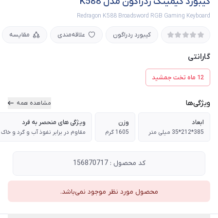
کیبورد گیمینگ ردراگون مدل K588
Redragon K588 Broadsword RGB Gaming Keyboard
کیبورد ردراگون
علاقه‌مندی
مقایسه
گارانتی
12 ماه تخت جمشید
ویژگی‌ها
مشاهده همه
ابعاد
وزن
ویژگی های منحصر به فرد
385*212*35 میلی متر
1605 گرم
مقاوم در برابر نفوذ آب و گرد و خاک
کد محصول : 156870717
محصول مورد نظر موجود نمی‌باشد.