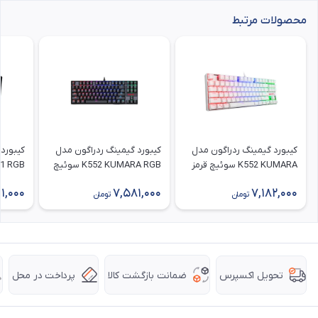
محصولات مرتبط
کیبورد گیمینگ ردراگون مدل
کیبورد گیمینگ ردراگون مدل
کیبورد
K552 KUMARA سوئیچ قرمز
K552 KUMARA RGB سوئیچ
51 RGB
آبی
11,000
7,581,000
7,182,000
تومان
تومان
ضمانت بازگشت کالا
پرداخت در محل
تحویل اکسپرس