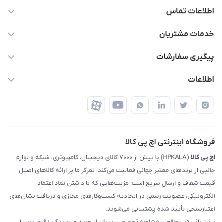
اطلاعات تماس
63 0000 43 - 021
خدمات مشتریان
support @ hpkala . com
قوانین و مقررات
پیگیری سفارشات
تهران - خیابان ولیعصر - تقاطع طالقانی - مجتمع تجاری نور
روش‌های ارسال
رهگیری مرسولات پست
اطلاعات
تهران - طبقه سوم تجاری - پلاک 11014
شرایط بازگشت کالا
رهگیری مرسولات تیپاکس
درباره ما
ضمانت اصالت کالا
رهگیری مرسولات چاپار
تماس با ما
رهگیری مرسولات ماهکس
مجله اچ پی کالا
فروشگاه اینترنتی اچ پی کالا
اچ‌ پی‌ کالا
(HPKALA) با بیش از ۷۰۰۰ کالای دیجیتال، کامپیوتری، شبکه و لوازم
جانبی از برندهای معتبر جهانی فعالیت می‌کند. تمرکز ما بر ارائه کالاهای اصیل،
قیمت شفاف و ارسال سریع است؛ مزیت‌هایی که با داشتن نماد اعتماد
الکترونیکی، عضویت رسمی در اتحادیه کسب‌وکارهای مجازی و دریافت نشان‌های
اعتبارسنجی تأیید شده پشتیبانی می‌شوند.
پشتیبانی فنی واقعی، مشاوره تخصصی پیش از خرید و رسیدگی دقیق پس از