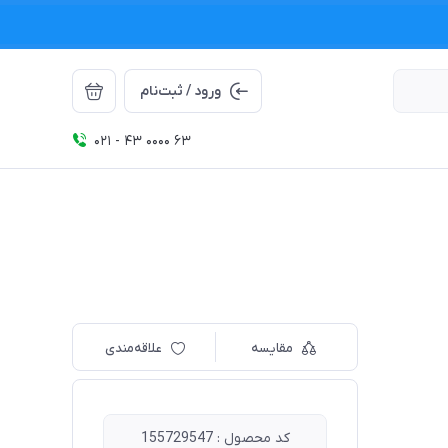
ورود / ثبت‌نام
021 - 43 0000 63
مقایسه
علاقه‌مندی
کد محصول : 155729547