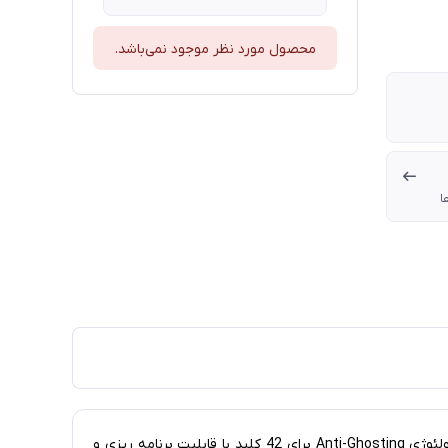
محصول مورد نظر موجود نمی‌باشد.
ا
اتصال از طریق USB | برخورداری از 7 کلید قابل برنامه ریزی در هر زمان | سوئیچ های حرفه ای آبی ایده آل برای بازی کردن | تکنولئوژی Anti-Ghosting برای 42 کلید با قابلیت برنامه ریزی و