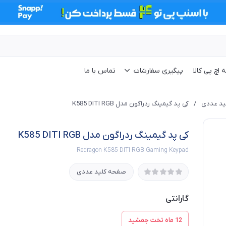
 اچ پی کالا
پیگیری سفارشات
تماس با ما
ید عددی
/
کی پد گیمینگ ردراگون مدل K585 DITI RGB
کی پد گیمینگ ردراگون مدل K585 DITI RGB
Redragon K585 DITI RGB Gaming Keypad
صفحه کلید عددی
گارانتی
12 ماه تخت جمشید