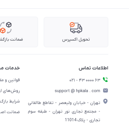
تحویل اکسپرس
ضمانت بازگشت
اطلاعات تماس
خدمات مش
قوانین و مق
63 0000 43 - 021
روش‌های ار
support @ hpkala . com
شرایط بازگش
تهران - خیابان ولیعصر - تقاطع طالقانی
- مجتمع تجاری نور تهران - طبقه سوم
ضمانت اصال
تجاری - پلاک 11014