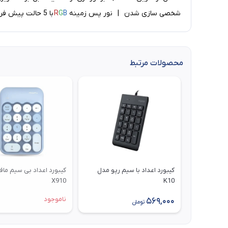
شخصی سازی شدن | نور پس زمینه
B
G
R
با 5 حالت پیش فرض | درگاه USB برای اتصال موس و صفحه کلید | پشتیبانی از ویندوز و مک
محصولات مرتبط
کیبورد اعداد با سیم رپو مدل
کیبورد اعداد بی‌ سیم ما
X910
K10
ناموجود
569,000
تومان