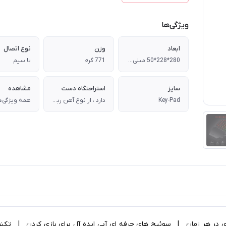
ویژگی‌ها
ابعاد
وزن
نوع اتصال
280*228*50 میلی‌متر
771 گرم
با سیم
سایز
استراحتگاه دست
مشاهده
Key-Pad
دارد ، از نوع آهن ربایی
همه ویژگی‌ه