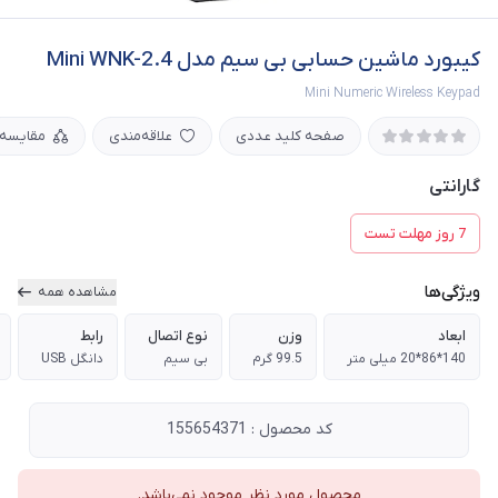
کیبورد ماشین حسابی بی سیم مدل Mini WNK-2.4
Mini Numeric Wireless Keypad
صفحه کلید عددی
علاقه‌مندی
مقایسه
گارانتی
7 روز مهلت تست
ویژگی‌ها
مشاهده همه
ابعاد
وزن
نوع اتصال
رابط
140*86*20 میلی متر
99.5 گرم
بی سیم
دانگل USB
کد محصول : 155654371
محصول مورد نظر موجود نمی‌باشد.