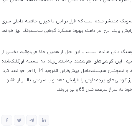
است تا یکی از بهبودها و تغییرات در سری جدید شامل ارتقا رم گلکسی S24 و S24 پلاس به 12 گیگابایت باشد. احتمال دارد
سونگ منتشر شده است که قرار بر این تا میزان حافظه داخلی سری
12 گیگابایت به 256 گیگابایت افزایش یابد. این امر باعث بهبود عملکرد گوشی سامسونگ نیز خواهد
گ باقی مانده است.، با این‌ حال از همین حالا می‌توانیم بخشی از
م. این گوشی‌های هوشمند به‌احتمال‌زیاد به نسخه اورکلاک‌شده
اسنپدراگون 8 نسل 3 و حافظه UFS 4.1 مجهز می‌شوند و همچنین سیستم‌عامل پیش‌فرض اندروید 14 را اجرا خواهند کرد.
این احتمال وجود دارد که سامسونگ بالاخره سرعت شارژ گوشی‌های پرچمدارش را افزایش دهد و با سرعتی بالاتر از 45 وات
غ سرعت شارژ 65 واتی بروند.