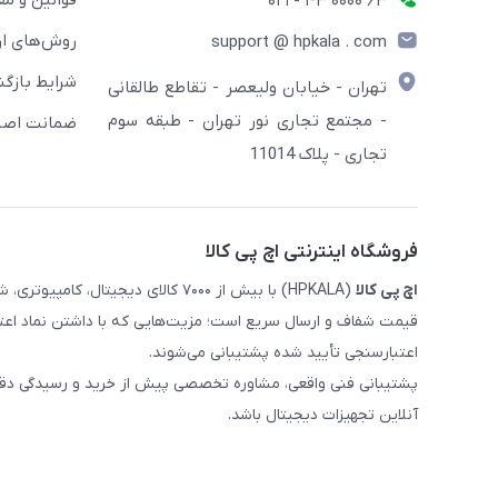
قوانین و مق
63 0000 43 - 021
روش‌های ار
support @ hpkala . com
شرایط بازگش
تهران - خیابان ولیعصر - تقاطع طالقانی
- مجتمع تجاری نور تهران - طبقه سوم
ضمانت اصال
تجاری - پلاک 11014
فروشگاه اینترنتی اچ پی کالا
اچ‌ پی‌ کالا
(HPKALA) با بیش از ۷۰۰۰ کالای دیجی
قیمت شفاف و ارسال سریع است؛ مزیت‌هایی که با داشتن نماد اعت
اعتبارسنجی تأیید شده پشتیبانی می‌شوند.
پشتیبانی فنی واقعی، مشاوره تخصصی پیش از خرید و رسیدگی دقیق 
آنلاین تجهیزات دیجیتال باشد.