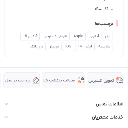
آذر 1400
برچسب‌ها
اپل
آیفون
Apple
هوش مصنوعی
آیفون 15
مقایسه
آیفون 14
iOS
توییتر
پاوربانک
ضمانت بازگشت کالا
پرداخت در محل
تحویل اکسپرس
اطلاعات تماس
63 0000 43 - 021
خدمات مشتریان
support @ hpkala . com