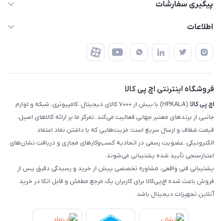
قوانین و مقررات
پیگیری سفارشات
تهران - خیابان ولیعصر - تقاطع طالقانی - مجتمع تجاری نور
روش‌های ارسال
رهگیری مرسولات پست
اطلاعات
تهران - طبقه سوم تجاری - پلاک 11014
شرایط بازگشت کالا
رهگیری مرسولات تیپاکس
درباره ما
ضمانت اصالت کالا
رهگیری مرسولات چاپار
تماس با ما
رهگیری مرسولات ماهکس
مجله اچ پی کالا
فروشگاه اینترنتی اچ پی کالا
اچ‌ پی‌ کالا
(HPKALA) با بیش از ۷۰۰۰ کالای دیجیتال، کامپیوتری، شبکه و لوازم
جانبی از برندهای معتبر جهانی فعالیت می‌کند. تمرکز ما بر ارائه کالاهای اصیل،
قیمت شفاف و ارسال سریع است؛ مزیت‌هایی که با داشتن نماد اعتماد
الکترونیکی، عضویت رسمی در اتحادیه کسب‌وکارهای مجازی و دریافت نشان‌های
اعتبارسنجی تأیید شده پشتیبانی می‌شوند.
پشتیبانی فنی واقعی، مشاوره تخصصی پیش از خرید و رسیدگی دقیق پس از
فروش باعث شده اچ‌پی‌کالا برای کاربران یک مرجع مطمئن و قابل اتکا در خرید
آنلاین تجهیزات دیجیتال باشد.