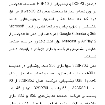
درصدی DCI-P3 و پشتیبانی از HDR10 هستند. همچنین
بر روی همه‌ی مدل‌ها سیستم عامل webOS 23 ال‌جی قرار
دارد که به شما امکان استریم سرویس‌هایی مانند
نتفلیکس و دیزنی پلاس و برنامه‌هایی از قبیل Microsoft
365 و Google Calendar را می‌دهد. این مدل‌ها همچنین از
AirPlay 2 و Miracast برای اشتراک‌گذاری بی‌سیم صفحه
نمایش پشتیبانی می‌کنند و دارای وای‌فای و بلوتوث داخلی
هستند.
مدل 32SR70U تنها دارای 350 نیت روشنایی در مقایسه
با 400 نیت در سایر مدل‌ها است و همه‌ی سه مدل از شارژ
USB Type-C پشتیبانی می‌کنند، مدل 32SR85U از 90
وات، 32SR83U از 65 وات و 32SR70U تنها از 45 وات
پشتیبانی می‌کند. صفحه نمایش‌های 85U و 83U دارای
حاشیه‌های نازک و یک پایه قابل تنظیم هستند، در حالی