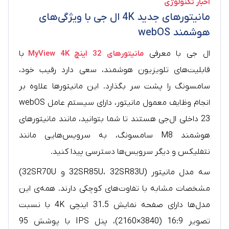
اخبار تکنولوژی
مانیتورهای جدید 4K ال‌ جی با ویژگی‌های
هوشمند webOS
ال جی با معرفی
مانیتورهای 32 اینچ MyView 4K
با
قابلیت‌های تلویزیون هوشمند، سعی دارد رقیب خود،
سامسونگ را پشت سر بگذارد. این مانیتورها علاوه بر
انجام وظایف معمول مانیتور، دارای سیستم عامل webOS
23 داخلی ال‌جی هستند تا شما بتوانید، مانند مانیتورهای
هوشمند M8 سامسونگ، به سرویس‌هایی مانند
نتفلیکس و دیگر سرویس‌ها دسترسی پیدا کنید.
سه مدل مانیتور (32SR85U، 32SR83U و 32SR70U)
مشخصات مشابه با تفاوت‌های کوچکی دارند. همه‌ی این
مدل‌ها دارای صفحه نمایش 31.5 اینچی 4K با نسبت
تصویر 16:9 (3840×2160)، پنل IPS با پوشش 95