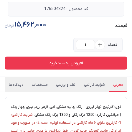
کد محصول : 176504324
15,462,000
قیمت:
تومان
تعداد
افزودن به سبدخرید
معرفی
شرایط گارانتی
نقد و بررسی
مشخصات
دیدگاه‌ها
نوع: کارتریج تونر لیزری | رنگ چاپ: مشکی, آبی, قرمز, زرد, سِری چهار رنگ
| میانگین کارکرد: 1250 برگ رنگی و 1350 برگ رنگ مشکی.
شرایط گارانتی:
1- کارتریج دارای ۶ ماه گارانتی در استفاده اولیه است. 2- در صورت وجود
ایراداتی مانند کمرنگ چاپ کردن، خط انداختن یا عدم چاپ، لازم است