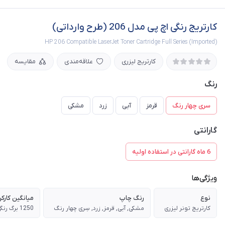
کارتریج رنگی اچ پی مدل 206 (طرح وارداتی)
HP 206 Compatible LaserJet Toner Cartridge Full Series (Imported)
کارتریج لیزری
علاقه‌مندی
مقایسه
رنگ
سری چهار رنگ
قرمز
آبی
زرد
مشکی
گارانتی
6 ماه گارانتی در استفاده اولیه
ویژگی‌ها
نوع
رنگ چاپ
میانگین کارکر
کارتریج تونر لیزری
مشکی, آبی, قرمز, زرد, سِری چهار رنگ
1250 برگ رنگی و 1350 برگ رنگ مشکی