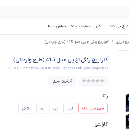
 اچ پی کالا
پیگیری سفارشات
تماس با ما
یج لیزری
/
کارتریج رنگی اچ پی مدل 415 (طرح وارداتی)
کارتریج رنگی اچ پی مدل 415 (طرح وارداتی)
HP 415 Compatible LaserJet Toner Cartridge Full Series (Imported)
کارتریج لیزری
رنگ
سری چهار رنگ
قرمز
آبی
زرد
مشکی
گارانتی