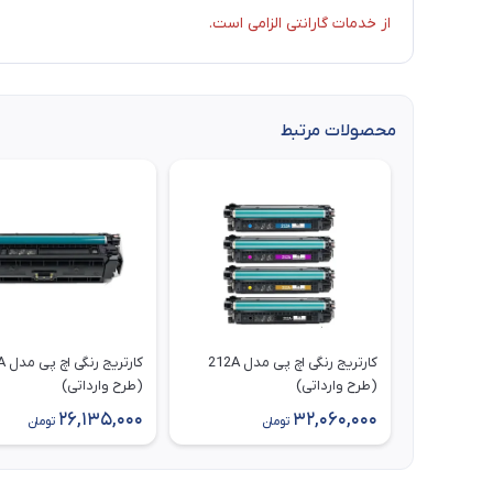
از خدمات گارانتی الزامی است.
محصولات مرتبط
کارتریج رنگی اچ پی مدل 212A
(طرح وارداتی)
(طرح وارداتی)
26,135,000
32,060,000
تومان
تومان