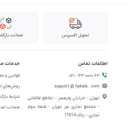
تحویل اکسپرس
ضمانت بازگشت
اطلاعات تماس
خدمات مش
قوانین و مق
63 0000 43 - 021
روش‌های ار
support @ hpkala . com
شرایط بازگش
تهران - خیابان ولیعصر - تقاطع طالقانی
- مجتمع تجاری نور تهران - طبقه سوم
ضمانت اصال
تجاری - پلاک 11014