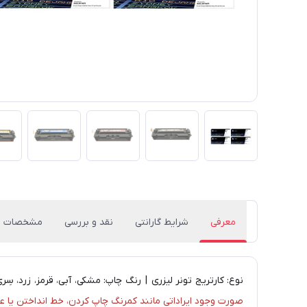
معرفی
شرایط گارانتی
نقد و بررسی
مشخصات
نوع: کارتریج تونر لیزری | رنگ چاپ: مشکی، آبی، قرمز، زرد، سِری چهار رنگ | می