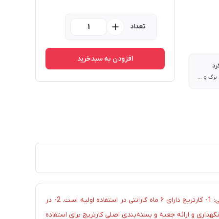
تعداد
افزودن به سبدخرید
رد
مشکی 2400 برگ و رنگی 2100 برگ
شرایط گارانتی: 1- کارتریج دارای ۶ ماه گارانتی در استفاده اولیه است. 2- در
جود ایراداتی مانند کمرنگ چاپ کردن، خط انداختن یا عدم چاپ، لازم است مورد در همان زمان نصب اولیه به فروشگاه اعلام شود. 3- نگهداری و ارائه جعبه و بسته‌بندی اصلی کارتریج برای استفاده