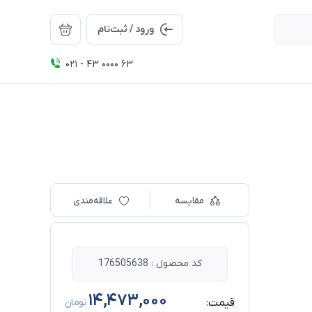
ورود / ثبت‌نام
021 - 43 0000 63
مقایسه
علاقه‌مندی
کد محصول : 176505638
14,473,000
قیمت:
تومان