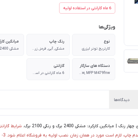
6 ماه گارانتی در استفاده اولیه
ویژگی‌ها
نوع
رنگ چاپ
میانگین کارک
کارتریج تونر لیزری
مشکی, آبی, قرمز, زرد, سِری چهار رنگ
دستگاه های سازگار
گارانتی
HP Color LaserJet Enterprise M455dn, MFP M480f, Pro M454dn, M454dw,Pro MFP M479dw, MFP M479fdn, MFP M479fdw, MFP M479fnw
6 ماه گارانتی در استفاده اولیه
دیدگاه‌ها
انگین کارکرد: مشکی 2400 برگ و رنگی 2100 برگ.
صورت و