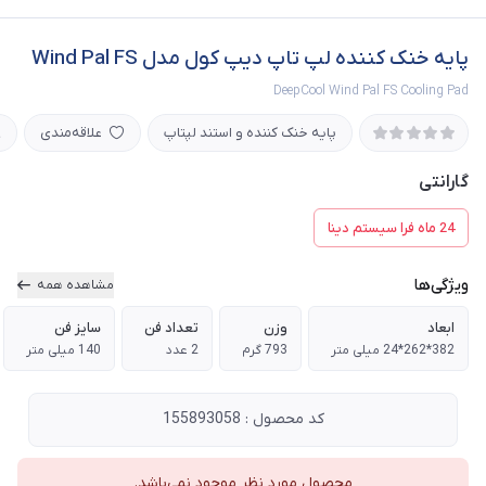
پایه خنک کننده لپ تاپ دیپ کول مدل Wind Pal FS
DeepCool Wind Pal FS Cooling Pad
پایه خنک کننده و استند لپتاپ
علاقه‌مندی
گارانتی
24 ماه فرا سیستم دینا
ویژگی‌ها
مشاهده همه
ابعاد
وزن
تعداد فن
سایز فن
382*262*24 میلی متر
793 گرم
2 عدد
140 میلی متر
کد محصول : 155893058
محصول مورد نظر موجود نمی‌باشد.