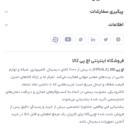
support @ hpkala . com
قوانین و مقررات
پیگیری سفارشات
تهران - خیابان ولیعصر - تقاطع طالقانی - مجتمع تجاری نور
روش‌های ارسال
رهگیری مرسولات پست
اطلاعات
تهران - طبقه سوم تجاری - پلاک 11014
شرایط بازگشت کالا
رهگیری مرسولات تیپاکس
درباره ما
ضمانت اصالت کالا
رهگیری مرسولات چاپار
تماس با ما
رهگیری مرسولات ماهکس
مجله اچ پی کالا
فروشگاه اینترنتی اچ پی کالا
اچ‌ پی‌ کالا
(HPKALA) با بیش از ۷۰۰۰ کالای دیجیتال، کامپیوتری، شبکه و لوازم
جانبی از برندهای معتبر جهانی فعالیت می‌کند. تمرکز ما بر ارائه کالاهای اصیل،
قیمت شفاف و ارسال سریع است؛ مزیت‌هایی که با داشتن نماد اعتماد
الکترونیکی، عضویت رسمی در اتحادیه کسب‌وکارهای مجازی و دریافت نشان‌های
اعتبارسنجی تأیید شده پشتیبانی می‌شوند.
پشتیبانی فنی واقعی، مشاوره تخصصی پیش از خرید و رسیدگی دقیق پس از
فروش باعث شده اچ‌پی‌کالا برای کاربران یک مرجع مطمئن و قابل اتکا در خرید
آنلاین تجهیزات دیجیتال باشد.