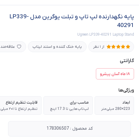
پایه نگهدارنده لپ تاپ و تبلت یوگرین مدل LP339-
40291
Ugreen LP339-40291 Laptop Stand
پایه خنک کننده و استند لپتاپ
علاقه‌مند
از 1 نظر
گارانتی
۱۸ ماه آسان پیشرو
ویژگی‌ها
ابعاد
مناسب برای
قابلیت تنظیم ارتفاع
223×280 میلی‌متر
لپ‌تاپ‌هایی تا 17.3 اینچ
تنظیم ارتفاع تا ۲۰۱ میلی متر
کد محصول : 178306507