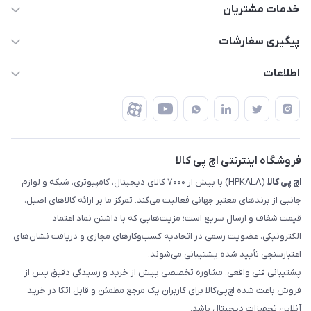
63 0000 43 - 021
خدمات مشتریان
support @ hpkala . com
قوانین و مقررات
پیگیری سفارشات
تهران - خیابان ولیعصر - تقاطع طالقانی - مجتمع تجاری نور
روش‌های ارسال
رهگیری مرسولات پست
اطلاعات
تهران - طبقه سوم تجاری - پلاک 11014
شرایط بازگشت کالا
رهگیری مرسولات تیپاکس
درباره ما
ضمانت اصالت کالا
رهگیری مرسولات چاپار
تماس با ما
رهگیری مرسولات ماهکس
مجله اچ پی کالا
فروشگاه اینترنتی اچ پی کالا
اچ‌ پی‌ کالا
(HPKALA) با بیش از ۷۰۰۰ کالای دیجیتال، کامپیوتری، شبکه و لوازم
جانبی از برندهای معتبر جهانی فعالیت می‌کند. تمرکز ما بر ارائه کالاهای اصیل،
قیمت شفاف و ارسال سریع است؛ مزیت‌هایی که با داشتن نماد اعتماد
الکترونیکی، عضویت رسمی در اتحادیه کسب‌وکارهای مجازی و دریافت نشان‌های
اعتبارسنجی تأیید شده پشتیبانی می‌شوند.
پشتیبانی فنی واقعی، مشاوره تخصصی پیش از خرید و رسیدگی دقیق پس از
فروش باعث شده اچ‌پی‌کالا برای کاربران یک مرجع مطمئن و قابل اتکا در خرید
آنلاین تجهیزات دیجیتال باشد.