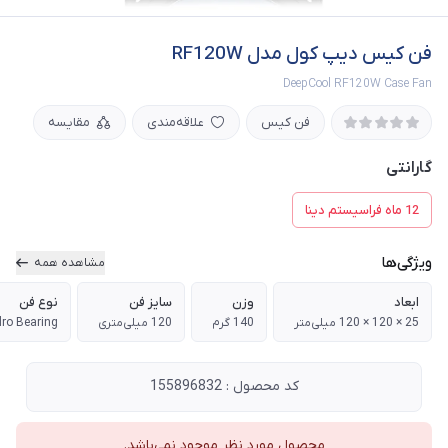
فن کیس دیپ کول مدل RF120W
DeepCool RF120W Case Fan
فن کیس
علاقه‌مندی
مقایسه
گارانتی
12 ماه فراسیستم دینا
ویژگی‌ها
مشاهده همه
ابعاد
وزن
سایز فن
نوع فن
25 × 120 × 120 میلی‌متر
140 گرم
120 میلی‌متری
ro Bearing
کد محصول : 155896832
محصول مورد نظر موجود نمی‌باشد.