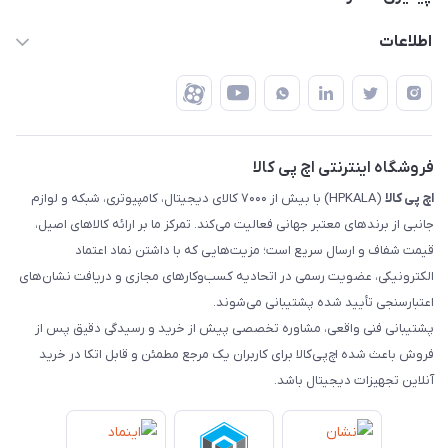
تهران - خیابان ولیعصر - تقاطع طالقانی - مجتمع تجاری نور
روش‌های ارسال
رهگیری مرسولات پست
اطلاعات
تهران - طبقه سوم تجاری - پلاک 11014
شرایط بازگشت کالا
رهگیری مرسولات تیپاکس
درباره ما
ضمانت اصالت کالا
رهگیری مرسولات چاپار
تماس با ما
رهگیری مرسولات ماهکس
مجله اچ پی کالا
فروشگاه اینترنتی اچ پی کالا
اچ‌ پی‌ کالا
(HPKALA) با بیش از ۷۰۰۰ کالای دیجیتال، کامپیوتری، شبکه و لوازم
جانبی از برندهای معتبر جهانی فعالیت می‌کند. تمرکز ما بر ارائه کالاهای اصیل،
قیمت شفاف و ارسال سریع است؛ مزیت‌هایی که با داشتن نماد اعتماد
الکترونیکی، عضویت رسمی در اتحادیه کسب‌وکارهای مجازی و دریافت نشان‌های
اعتبارسنجی تأیید شده پشتیبانی می‌شوند.
پشتیبانی فنی واقعی، مشاوره تخصصی پیش از خرید و رسیدگی دقیق پس از
فروش باعث شده اچ‌پی‌کالا برای کاربران یک مرجع مطمئن و قابل اتکا در خرید
آنلاین تجهیزات دیجیتال باشد.