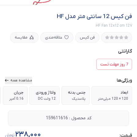
فن کیس 12 سانتی متر مدل HF
HF Fan 12x12 cm 12V
فن کیس
علاقه‌مندی
مقایسه
گارانتی
7 روز مهلت تست
ویژگی‌ها
مشاهده همه
ابعاد
جنس بدنه
ولتاژ ورودی
جریان
120 × 120 میلی‌متر
پلاستیک
12 ولت DC
0.16 آمپر
کد محصول : 159611616
238,000
قیمت:
تومان