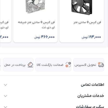
فن کیس 8 سانتی متر
فن کیس 8 سانتی متر شیشه
ای دی نت
ای دی 
2,000
466,000
194,000
تومان
تومان
ضمانت بازگشت کالا
پرداخت در محل
تحویل اکسپرس
اطلاعات تماس
63 0000 43 - 021
خدمات مشتریان
support @ hpkala . com
قوانین و مقررات
پیگیری سفارشات